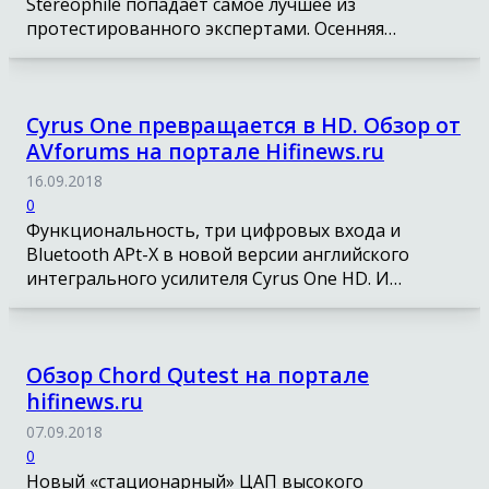
Stereophile попадает самое лучшее из
протестированного экспертами. Осенняя…
Cyrus One превращается в HD. Обзор от
AVforums на портале Hifinews.ru
16.09.2018
0
Функциональность, три цифровых входа и
Bluetooth APt-X в новой версии английского
интегрального усилителя Cyrus One HD. И…
Обзор Chord Qutest на портале
hifinews.ru
07.09.2018
0
Новый «стационарный» ЦАП высокого