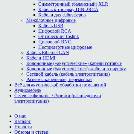
Симметричный (балансный) XLR
Кабель к тонарму DIN-2RCA
Кабели для сабвуферов
Межблочные цифровые
Кабель USB
Цифровой RCA
Оптический Toslink
Цифровой BNC
Нестандартные цифровые
Кабель Ethernet LAN
Кабели HDMI
Колоночные («акустические») кабели готовые
Колоночные («акустические») -кабели в нарезку
Сетевой кабель (кабель электропитания)
Разъемы кабельные, перемычки
Всё для акустической обработки помещений
Аудиомебель
Сетевые фильтры / Розетки (распредители
электропитания)
О нас
Каталог
Новости
Обзоры и статьи