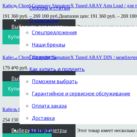
Кабель Chord Company SignatureX Tuned ARAY Arm Lead / для 
Обзоры и статьи
191 360
руб.
–
269 100
руб.
Диапазон цен: 191 360 руб. – 269 100
О компании
Выберите параметры
Этот товар имеет несколько
Спецпредложения
Купить в 1 клик
Наши бренды
Где купить
Кабель Chord Company SignatureX Tuned ARAY DIN / межблоч
179 400
руб.
Как купить и получить
Выберите параметры
Этот товар имеет несколько
Поможем выбрать
Купить в 1 клик
Гарантийное и сервисное обслуживание
Оплата заказа
Кабель Chord Company SignatureX Tuned ARAY XLR / балансн
Доставка
254 150
руб.
–
470 925
руб.
Диапазон цен: 254 150 руб. – 470 925
Выберите параметры
Контакты
Этот товар имеет несколько