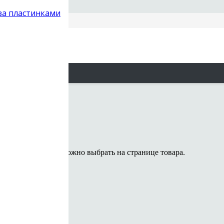
 за пластинками
говые
 PhonoARAY
 вариаций. Опции можно выбрать на странице товара.