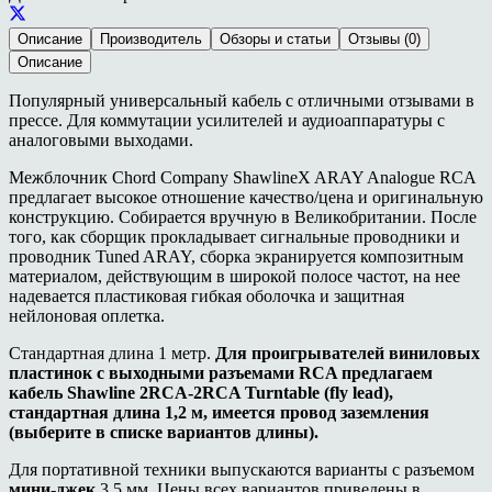
Описание
Производитель
Обзоры и статьи
Отзывы (0)
Описание
Популярный универсальный кабель с отличными отзывами в
прессе. Для коммутации усилителей и аудиоаппаратуры с
аналоговыми выходами.
Межблочник Chord Company ShawlineX ARAY Analogue RCA
предлагает высокое отношение качество/цена и оригинальную
конструкцию. Собирается вручную в Великобритании. После
того, как сборщик прокладывает сигнальные проводники и
проводник Tuned ARAY, сборка экранируется композитным
материалом, действующим в широкой полосе частот, на нее
надевается пластиковая гибкая оболочка и защитная
нейлоновая оплетка.
Стандартная длина 1 метр.
Для проигрывателей виниловых
пластинок с выходными разъемами RCA предлагаем
кабель Shawline 2RCA-2RCA Turntable (fly lead),
стандартная длина 1,2 м, имеется провод заземления
(выберите в списке вариантов длины).
Для портативной техники выпускаются варианты с разъемом
мини-джек
3.5 мм. Цены всех вариантов приведены в