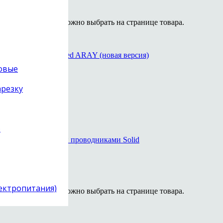
 вариаций. Опции можно выбрать на странице товара.
товые
jack / цифровой
арезку
)
цифровой
уб.
лектропитания)
 вариаций. Опции можно выбрать на странице товара.