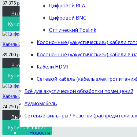
37 375
руб.
–
74 750
руб.
Диапазон цен: 37 375 руб. – 74 750 руб.
Цифровой RCA
Выберите параметры
Этот товар имеет несколько
Цифровой BNC
Купить в 1 клик
Оптический Toslink
Колоночные («акустические») кабели го
Кабель Chord Company Shawline Digital Tuned ARAY 2BNC-mini
Колоночные («акустические») кабели в н
89 700
руб.
В корзину
Кабели HDMI
Купить в 1 клик
Сетевой кабель (кабель электропитания
Всё для акустической обработки помещений
Кабель Chord Company Epic Digital Tuned ARAY RCA / BNC / 
Аудиомебель
74 750
руб.
–
179 400
руб.
Диапазон цен: 74 750 руб. – 179 400 р
Сетевые фильтры / Розетки (распредители э
Выберите параметры
Этот товар имеет несколько
Купить в 1 клик
Новости