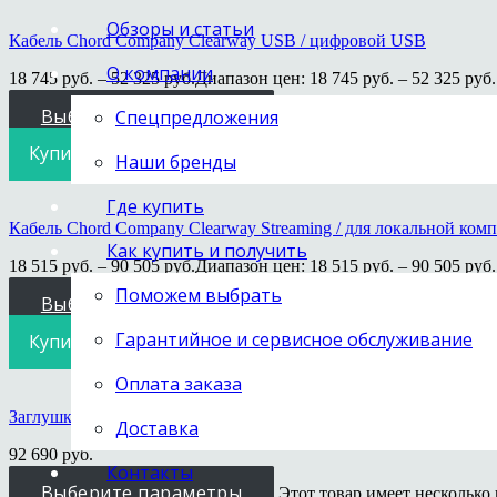
Обзоры и статьи
Кабель Chord Company Clearway USB / цифровой USB
О компании
18 745
руб.
–
52 325
руб.
Диапазон цен: 18 745 руб. – 52 325 руб.
Выберите параметры
Спецпредложения
Этот товар имеет несколько
Купить в 1 клик
Наши бренды
Где купить
Кабель Chord Company Clearway Streaming / для локальной ком
Как купить и получить
18 515
руб.
–
90 505
руб.
Диапазон цен: 18 515 руб. – 90 505 руб.
Поможем выбрать
Выберите параметры
Этот товар имеет несколько
Гарантийное и сервисное обслуживание
Купить в 1 клик
Оплата заказа
Заглушка для разъемов «сигнальное заземление» Chord Comp
Доставка
92 690
руб.
Контакты
Выберите параметры
Этот товар имеет несколько