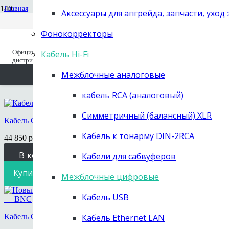
Вход для дилеров
Главная
+7 (495) 668-04-64
Аксессуары для апгрейда, запчасти, уход
Старый сайт (до 2019 года) old.next-
Каталог
заказать звонок
Кабель Hi-Fi
hifi.ru
Фонокорректоры
Межблочные цифровые
Официальный
Кабель Hi-Fi
Вы отложили
Товар
в свою корзину.
Межблочные цифр
дистрибьютор с 1995
Межблочные аналоговые
кабель RCA (аналоговый)
Симметричный (балансный) XLR
Кабель Chord Company Clearway Digital Tuned ARAY 2BNC-ми
Кабель к тонарму DIN-2RCA
44 850
руб.
В корзину
Кабели для сабвуферов
Купить в 1 клик
Межблочные цифровые
Кабель USB
Кабель Chord Company Shawline Digital Tuned ARAY RCA / BN
Кабель Ethernet LAN