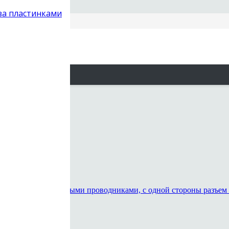
 за пластинками
овые
ниджек / цифровой
C / цифровой