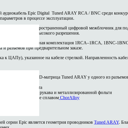
аудиокабель Epic Digital Tuned ARAY RCA / BNC среди конкуре
параметров в процессе эксплуатации.
 BNC — самый распространенный цифровой межблочник для под
ым аудиосигналом высокого разрешения.
м. Стандартная разъемная комплектация 1RCA–1RCA, 1BNC-1BNC (то
 и разъемов при предварительном заказе.
а к ЦАПу), указанное на кабеле стрелкой. Направленность кабе
ковых проводникаб 3D-матрица Tuned ARAY у одного из разъемо
)
 тефлона/фторопласта
бренного плетеного рукава и металлизированной фольги
 элементы, покрытые сплавом
ChorAlloy
й серии Epic является геометрия проводников
Tuned ARAY
. Бл
омех.