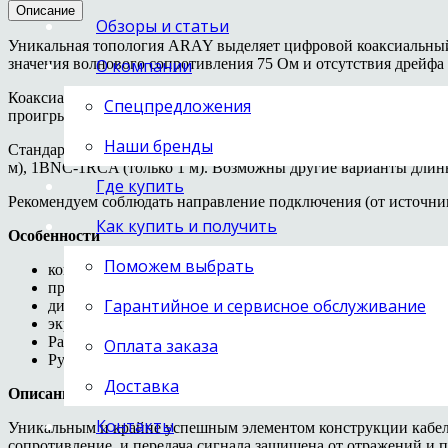
Описание
Обзоры и статьи
Уникальная топология ARAY выделяет цифровой коаксиальный 
значения волнового сопротивления 75 Ом и отсутствия дрейфа 
О компании
Коаксиальный кабель интерфейса SPDIF с разъемами RCA или
Спецпредложения
проигрывателя или медиаплеера к ЦАПу. Совместим с цифров
Наши бренды
Стандартные варианты длины — 0.5 м, 1 м, 1.5 м, 2 м, 3 м, 4 
м), 1BNC-1RCA (только 1 м). Возможны другие варианты длины
Где купить
Рекомендуем соблюдать направление подключения (от источник
Как купить и получить
Особенности
Поможем выбрать
конструкция: псевдобалансная конфигурация, два одина
проводники: одножильные, из посеребренной меди (Solid
Гарантийное и сервисное обслуживание
диэлектрик: п
олитетрафторэтилен (PTFE), разновидность
экранирование: высокоплотный двойной экран из посере
Разъемы RCA: Chord Company VEE3, медные контактные
Оплата заказа
Ручная сборка
Доставка
Описание
Контакты
Уникальным и крайне успешным элементом конструкции кабеле
сопротивление, и передача сигнала защищена от отражений и п