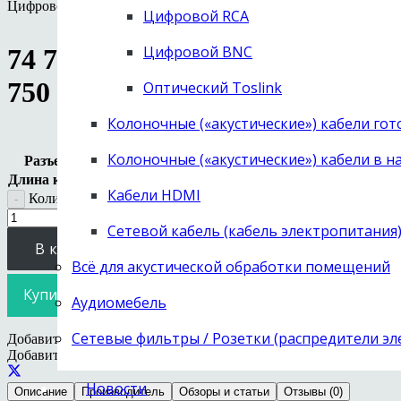
Цифровой «коаксиальный» кабель SPDIF с разъемами RCA ил
Цифровой RCA
Цифровой BNC
74 750
руб.
–
179 400
руб.
Диапа
750 руб. – 179 400 руб.
Оптический Toslink
Колоночные («акустические») кабели го
Колоночные («акустические») кабели в н
Разъемы
Длина кабеля
Кабели HDMI
Количество товара Кабель Chord Company Epic Digital Tun
Сетевой кабель (кабель электропитания
В корзину
Всё для акустической обработки помещений
Купить в 1 клик
Аудиомебель
Сетевые фильтры / Розетки (распредители э
Добавить в избранное
Удалить из избранного
Добавить в избранное
Новости
Описание
Производитель
Обзоры и статьи
Отзывы (0)