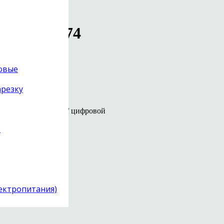
и BNC
зон цен: 74
товые
арезку
ed ARAY RCA / BNC / цифровой
)
лектропитания)