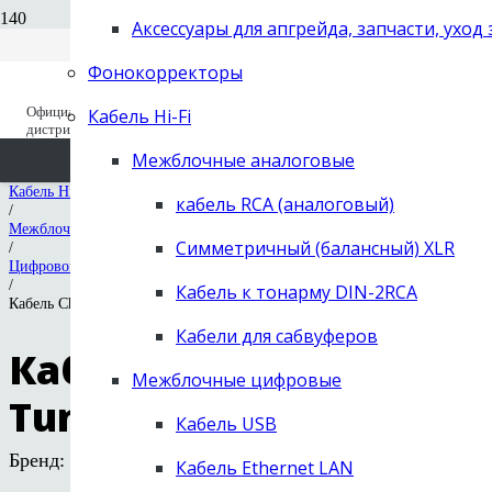
Вход для дилеров
+7 (495) 668-04-64
Аксессуары для апгрейда, запчасти, уход
Старый сайт (до 2019 года) old.next-
заказать звонок
hifi.ru
Фонокорректоры
Официальный
Кабель Hi-Fi
Вы отложили
Товар
в свою корзину.
NEXT Hi-Fi
дистрибьютор с 1995
/
Каталог
Межблочные аналоговые
/
Кабель Hi-Fi
кабель RCA (аналоговый)
/
Межблочные цифровые
Симметричный (балансный) XLR
/
Цифровой RCA
/
Кабель к тонарму DIN-2RCA
Кабель Chord Company Epic Digital Tuned ARAY RCA / BNC / цифровой
Кабели для сабвуферов
Кабель Chord Company E
Межблочные цифровые
Tuned ARAY RCA / BNC
Кабель USB
Бренд:
Chord Company
Кабель Ethernet LAN