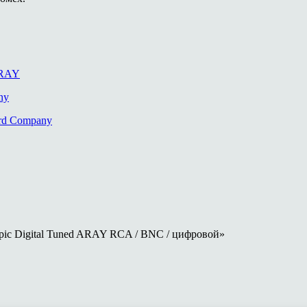
ARAY
ny
ord Company
pic Digital Tuned ARAY RCA / BNC / цифровой»