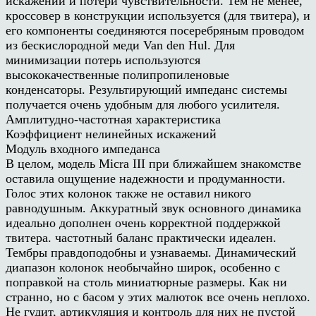
искажений и потери чувствительности. Тем не менее,
кроссовер в конструкции используется (для твитера), и
его компоненты соединяются посеребряным проводом
из бескислородной меди Van den Hul. Для
минимизации потерь используются
высококачественные полипропиленовые
конденсаторы. Результирующий импеданс системы
получается очень удобным для любого усилителя.
Амплитудно-частотная характеристика
Коэффициент нелинейных искажений
Модуль входного импеданса
В целом, модель Micra III при ближайшем знакомстве
оставила ощущение надежности и продуманности.
Голос этих колонок также не оставил никого
равнодушным. Аккуратный звук основного динамика
идеально дополнен очень корректной поддержкой
твитера. частотный баланс практически идеален.
Тембры правдоподобны и узнаваемы. Динамический
диапазон колонок необычайно широк, особенно с
поправкой на столь миниатюрные размеры. Как ни
странно, но с басом у этих малюток все очень неплохо.
Не гудит, артикуляция и контроль для них не пустой