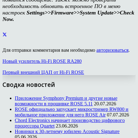
необходимость обновить встроенное ПО в меню
настроек
Settings>>Firmware>>System Update>>Check
Now.
Для отправки комментария вам необходимо
авторизоваться
.
Новый усилитель Hi-Fi ROSE RA280
Первый внешний ЦАП от Hi-Fi ROSE
Сводка новостей
Приложение Symphony Premium и другие новые
возможности в прошивке ROSE 5.11
20.07.2026
ROSE официально запускает микростример RW800 и
мобильное приложение для него ROSE Air
07.07.2026
Chord Electronics начинает производство цифрового
процессора Quartet
23.06.2026
Новинки к 30-летнему юбилею Acoustic Signature
05.06.2026