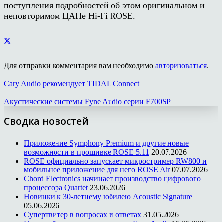
поступления подробностей об этом оригинальном и
неповторимом ЦАПе Hi-Fi ROSE.
Для отправки комментария вам необходимо
авторизоваться
.
Cary Audio рекомендует TIDAL Connect
Акустические системы Fyne Audio серии F700SP
Сводка новостей
Приложение Symphony Premium и другие новые
возможности в прошивке ROSE 5.11
20.07.2026
ROSE официально запускает микростример RW800 и
мобильное приложение для него ROSE Air
07.07.2026
Chord Electronics начинает производство цифрового
процессора Quartet
23.06.2026
Новинки к 30-летнему юбилею Acoustic Signature
05.06.2026
Супертвитер в вопросах и ответах
31.05.2026