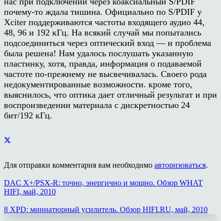
нас при подключении через коаксиальный S/PDIF
почему-то ждала тишина. Официально по S/PDIF у
Xciter поддерживаются частоты входящего аудио 44,
48, 96 и 192 кГц. На всякий случай мы попытались
подсоединиться через оптический вход — и проблема
была решена! Нам удалось послушать указанную
пластинку, хотя, правда, информация о подаваемой
частоте по-прежнему не высвечивалась. Своего рода
недокументированные возможности. кроме того,
выяснилось, что оптика дает отличный результат и при
воспроизведении материала с дискретностью 24
бит/192 кГц.
Для отправки комментария вам необходимо
авторизоваться
.
DAC X+/PSX-R: точно, энергично и мощно. Обзор WHAT
HIFI, май, 2010
8 XPD: миниатюрный усилитель. Обзор HIFI.RU, май, 2010