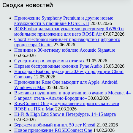
Сводка новостей
Приложение Symphony Premium и другие новые
возможности в прошивке ROSE 5.11
20.07.2026
ROSE официально запускает микростример RW800 и
мобильное приложение для него ROSE Air
07.07.2026
Chord Electronics начинает производство цифрового
процессора Quartet
23.06.2026
Новинки к 30-летнему юбилею Acoustic Signature
05.06.2026
Супертвитер в вопросах и ответах
31.05.2026
Первые беспроводные колонки Fyne Audio
15.05.2026
Награды «Выбор редакции-2026» у продукции Chord
Company
12.05.2026
Приложение Rose One выходит для Apple, Android,
Windows и Mac
05.04.2026
Выставка наушников и портативного аудио в Москве, 4–
5 апреля, отель «Альянс-Бородино»
30.03.2026
RoseConnect One для управления проигрывателями
ROSE на ПК и Mac
22.03.2026
Hi-Fi & High End Show в Петербурге, 14–15 марта
07.03.2026
Бережем любимый винил. 50 лет Knosti
21.02.2026
Новое приложение ROSEConnect One
14.02.2026