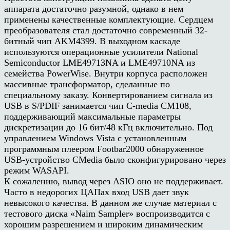
аппарата достаточно разумной, однако в нем
применены качественные комплектующие. Сердцем
преобразователя стал достаточно современный 32-
битный чип AKM4399. В выходном каскаде
используются операционные усилители National
Semiconductor LME49713NA и LME49710NA из
семейства PowerWise. Внутри корпуса расположен
массивные трансформатор, сделанные по
специальному заказу. Конвертированием сигнала из
USB в S/PDIF занимается чип С-media CM108,
поддерживающий максимальные параметры
дискретизации до 16 бит/48 кГц включительно. Под
управлением Windows Vista с установленным
программным плеером Footbar2000 обнаруженное
USB-устройство CMedia было сконфигурировано через
режим WASAPI.
К сожалению, вывод через ASIO оно не поддерживает.
Часто в недорогих ЦАПах вход USB дает звук
невысокого качества. В данном же случае материал с
тестового диска «Naim Sampler» воспроизводится с
хорошим разрешением и широким динамическим