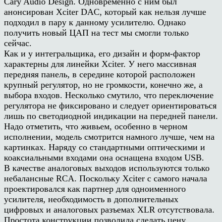
Cary Audio Design. Одновременно с ним был
анонсирован Xciter DAC, который как нельзя лучше
подходил в пару к данному усилителю. Однако
получить новый ЦАП на тест мы смогли только
сейчас.
Как и у интегральщика, его дизайн и форм-фактор
характерны для линейки Xciter. У него массивная
передняя панель, в середине которой расположен
крупный регулятор, но не громкости, конечно же, а
выбора входов. Несколько смутило, что переключение
регулятора не фиксировано и следует ориентироваться
лишь по светодиодной индикации на передней панели.
Надо отметить, что живьем, особенно в черном
исполнении, модель смотрится намного лучше, чем на
картинках. Наряду со стандартными оптическими и
коаксиальными входами она оснащена входом USB.
В качестве аналоговых выходов используются только
небалансные RCA. Поскольку Xciter с самого начала
проектировался как партнер для одноименного
усилителя, необходимость в дополнительных
цифровых и аналоговых разъемах XLR отсутствовала.
Простота конструкции позволила сделать цену