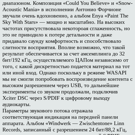
диапазоном. Композиция «Could You Believe» и «Snow-
Acoustic Mania» в исполнении Антонио Форчионе
звучали очень вдохновенно, а альбом Enya «Paint The
Sky With Stars» — мощно и масштабно. На высоких
частотах присутствовала некотороая сглаженность, но
это не приводило к потере детальности и даже
придавало саунду комфортность и способствовало
слитности восприятия. Вполне возможно, что такой
результат обеспечивается за счет амсемплинга до 32
бит/192 кГц, осуществляемого ЦАПом независимо от
того, с какой дискретностью подается материал на тот
или иной вход. Однако поскольку в режиме WASAPI
мы не смогли попробовать воспроизведение контента с
высоким разрешением через USB, то дальнейшие
эксперименты со звуком продолжали, подключив
Xciter DSC через S/PDIF к цифровому выходу
аудиокарты.
Параметры звукового потока отражала
соответствующая индикация на передней панели
аппарата. Альбом «Windwerk — Zwischentone» Linn
Records, записанный с разрешением 24 бит/88,2 кГц,