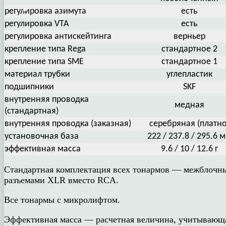
регулировка азимута
есть
регулировка VTA
есть
регулировка антискейтинга
верньер
крепление типа Rega
стандартное 2
крепление типа SME
стандартное 1
материал трубки
углепластик
подшипники
SKF
внутренняя проводка
медная
(стандартная)
внутренняя проводка (заказная)
серебряная (платно
установочная база
222 / 237.8 / 295.6 
эффективная масса
9.6 / 10 / 12.6 г
Стандартная комплектация всех тонармов — межблочны
разъемами XLR вместо RCA.
Все тонармы с микролифтом.
Эффективная масса — расчетная величина, учитывающая