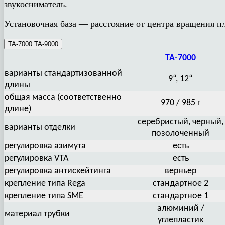
звукосниматель.
Установочная база — расстояние от центра вращения пл
TA-7000 TA-9000
TA-7000
варианты стандартизованной
9“, 12“
длины
общая масса (соответственно
970 / 985 г
длине)
серебристый, черный,
варианты отделки
позолоченный
регулировка азимута
есть
регулировка VTA
есть
регулировка антискейтинга
верньер
крепление типа Rega
стандартное 2
крепление типа SME
стандартное 1
алюминий /
материал трубки
углепластик