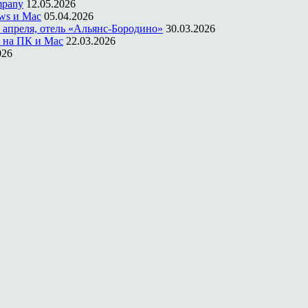
mpany
12.05.2026
ws и Mac
05.04.2026
 апреля, отель «Альянс-Бородино»
30.03.2026
 на ПК и Mac
22.03.2026
026