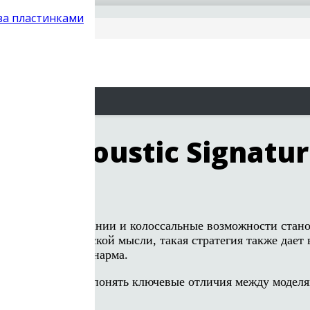
 за пластинками
ов Acoustic Signatu
оизводство в Германии и колоссальные возможности ста
знь конструкторской мысли, такая стратегия также дае
аемого фирмой тонарма.
 комплектации и понять ключевые отличия между моделя
не.