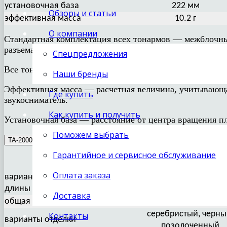
установочная база
222 мм
Обзоры и статьи
эффективная масса
10.2 г
О компании
Стандартная комплектация всех тонармов — межблочны
разъемами XLR вместо RCA.
Спецпредложения
Все тонармы с микролифтом.
Наши бренды
Эффективная масса — расчетная величина, учитывающая
Где купить
звукосниматель.
Как купить и получить
Установочная база — расстояние от центра вращения пл
Поможем выбрать
TA-2000 TA-5000
Гарантийное и сервисное обслуживание
TA-2000
Оплата заказа
варианты стандартизованной
9“, 10“, 12“
длины
Доставка
общая масса
546 / 556 / 560 г
серебристый, черны
Контакты
варианты отделки
позолоченный