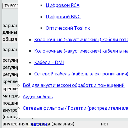
Цифровой RCA
TA-500 TA-1000
TA-500
Цифровой BNC
варианты стандартизованной
Оптический Toslink
9“
длины
Колоночные («акустические») кабели го
общая масса
585 г
варианты отделки
серебристый
Колоночные («акустические») кабели в н
регулировка азимута
нет
Кабели HDMI
регулировка VTA
есть
Сетевой кабель (кабель электропитания
регулировка антискейтинга
грузик
крепление типа Rega
стандартное
Всё для акустической обработки помещений
крепление типа SME
платная опция
материал трубки
Аудиомебель
углепластик
подшипники
SKF
Сетевые фильтры / Розетки (распредители э
внутренняя проводка
медная
(стандартная)
Новости
внутренняя проводка (заказная)
нет