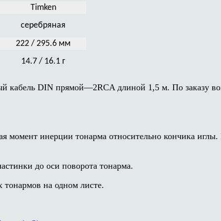
Timken
серебряная
222 / 295.6 мм
14.7 / 16.1 г
й кабель DIN прямой—2RCA длиной 1,5 м. По заказу во
 момент инерции тонарма относительно кончика иглы. И
астинки до оси поворота тонарма.
х тонармов на одном листе.