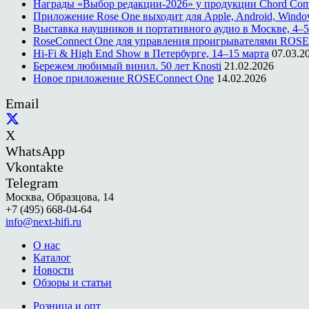
Награды «Выбор редакции-2026» у продукции Chord Co
Приложение Rose One выходит для Apple, Android, Windo
Выставка наушников и портативного аудио в Москве, 4–5
RoseConnect One для управления проигрывателями ROSE
Hi-Fi & High End Show в Петербурге, 14–15 марта
07.03.2
Бережем любимый винил. 50 лет Knosti
21.02.2026
Новое приложение ROSEConnect One
14.02.2026
Email
X
WhatsApp
Vkontakte
Telegram
Москва, Образцова, 14
+7 (495) 668-04-64
info@next-hifi.ru
О нас
Каталог
Новости
Обзоры и статьи
Розница и опт