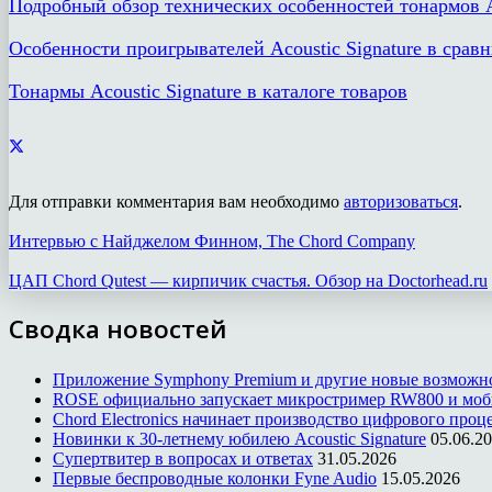
Подробный обзор технических особенностей тонармов Ac
Особенности проигрывателей Acoustic Signature в срав
Тонармы Acoustic Signature в каталоге товаров
Для отправки комментария вам необходимо
авторизоваться
.
Интервью с Найджелом Финном, The Chord Company
ЦАП Chord Qutest — кирпичик счастья. Обзор на Doctorhead.ru
Сводка новостей
Приложение Symphony Premium и другие новые возможн
ROSE официально запускает микростример RW800 и моб
Chord Electronics начинает производство цифрового проце
Новинки к 30-летнему юбилею Acoustic Signature
05.06.2
Супертвитер в вопросах и ответах
31.05.2026
Первые беспроводные колонки Fyne Audio
15.05.2026