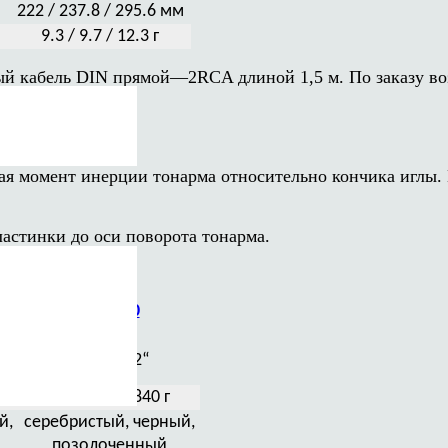
222 / 237.8 / 295.6 мм
9.3 / 9.7 / 12.3 г
й кабель DIN прямой—2RCA длиной 1,5 м. По заказу во
 момент инерции тонарма относительно кончика иглы. И
астинки до оси поворота тонарма.
TA-5000
9“, 10“, 12“
820 / 830 / 840 г
й,
серебристый, черный,
позолоченный