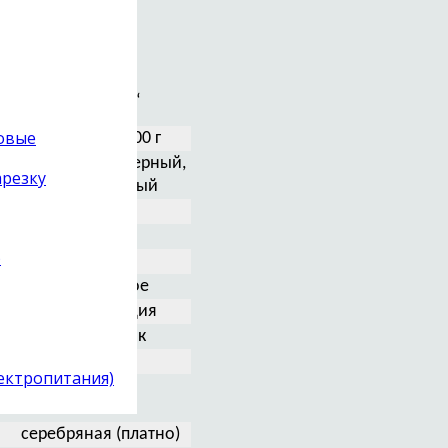
TA-1000
9“, 10“, 12“
товые
575 / 585 / 600 г
серебристый, черный,
арезку
позолоченный
есть
есть
)
верньер
стандартное
платная опция
углепластик
SKF
лектропитания)
медная
серебряная (платно)