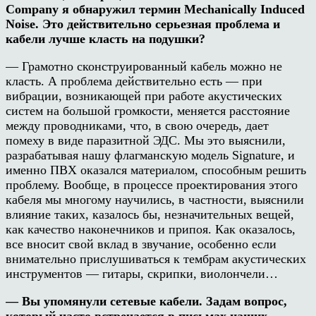
Company я обнаружил термин Mechanically Induced
Noise. Это действительно серьезная проблема и
кабели лучше класть на подушки?
— Грамотно сконструированный кабель можно не
класть. А проблема действительно есть — при
вибрации, возникающей при работе акустических
систем на большой громкости, меняется расстояние
между проводниками, что, в свою очередь, дает
помеху в виде паразитной ЭДС. Мы это выяснили,
разрабатывая нашу флагманскую модель Signature, и
именно ПВХ оказался материалом, способным решить
проблему. Вообще, в процессе проектирования этого
кабеля мы многому научились, в частности, выяснили
влияние таких, казалось бы, незначительных вещей,
как качество наконечников и припоя. Как оказалось,
все вносит свой вклад в звучание, особенно если
внимательно прислушиваться к тембрам акустических
инструментов — гитары, скрипки, виолончели…
— Вы упомянули сетевые кабели. Задам вопрос,
который часто встречается в письмах наших