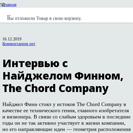
Главная
Статьи и обзоры
Chord Company, The и English Electric
Вы отложили
Товар
в свою корзину.
Интервью с Найджелом Финном, The Chord Company
16.12.2019
Комментариев нет
Интервью с
Найджелом Финном,
The Chord Company
Найджел Финн стоял у истоков The Chord Company в
качестве ее технического гения, главного изобретателя
и визионера. В связи со слабым здоровьем в последние
годы он не так активно участвует в жизни компании,
но его направляющие идеи — геометрия расположения