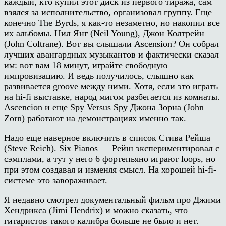
каждый, кто купил этот диск из первого тиража, сам
взялся за исполнительство, организовал группу. Еще
конечно The Byrds, я как-то незаметно, но накопил все
их альбомы. Нил Янг (Neil Young), Джон Колтрейн
(John Coltrane). Вот вы слышали Ascension? Он собрал
лучших авангардных музыкантов и фактически сказал
им: вот вам 18 минут, играйте свободную
импровизацию. И ведь получилось, слышно как
развивается groove между ними. Хотя, если это играть
на hi-fi выставке, народ мигом разбегается из комнаты.
Ascencion и еще Spy Versus Spy Джона Зорна (John
Zorn) работают на демонстрациях именно так.
Надо еще наверное включить в список Стива Рейша
(Steve Reich). Six Pianos — Рейш экспериментировал с
сэмплами, а тут у него 6 фортепьяно играют loops, но
при этом создавая и изменяя смысл. На хорошей hi-fi-
системе это завораживает.
Я недавно смотрел документальный фильм про Джими
Хендрикса (Jimi Hendrix) и можно сказать, что
гитаристов такого калибра больше не было и нет.