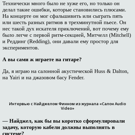
Технически много было не хуже его, но только он
делал такие ошибки, которые становились плюсами.
На концерте он мог сфальшивить или сыграть пять
или шесть разных ритмов в трехминутной пьесе. Он
нес такой дух искателя приключений, вот почему ему
было легче с первой ритм-секцией, Митчелл (Mitchell)
и Реддинг (Redding), они давали ему простор для
экспериментов.
А вы сами ж играете на гитаре?
Да, я играю на салонной акустической Huss & Dalton,
на Yairi и на джазовом басу Fender.
Интервью с Найджелом Финном из журнала «Салон Audio
Video»
— Найджел, как бы вы коротко сформулировали
задачу, которую кабели должны выполнять в
системе?