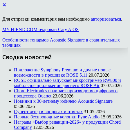
Для отправки комментария вам необходимо
авторизоваться
.
MY-HIEND.COM очарован Cary AiOS
Особенности тонармов Acoustic Signature в сравнительных
таблицах
Сводка новостей
Приложение Symphony Premium и другие новые
возможности в прошивке ROSE 5.11
20.07.2026
ROSE официально запускает микростример RW800 и
мобильное приложение для него ROSE Air
07.07.2026
Chord Electronics начинает производство цифрового
процессора Quartet
23.06.2026
Новинки к 30-летнему юбилею Acoustic Signature
05.06.2026
Супертвитер в вопросах и ответах
31.05.2026
Первые беспроводные колонки Fyne Audio
15.05.2026
Награды «Выбор редакции-2026» у продукции Chord
Company
12.05.2026