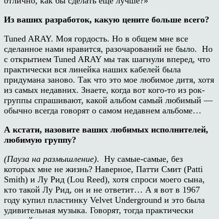
отлично, как бы сделать еще лучше?»
Из ваших разработок, какую цените больше всего?
Tuned ARAY. Моя гордость. Но в общем мне все
сделанное нами нравится, разочарований не было. Но
с открытием Tuned ARAY мы так шагнули вперед, что
практически вся линейка наших кабелей была
придумана заново. Так что это мое любимое дитя, хотя
из самых недавних. Знаете, когда вот кого-то из рок-
группы спрашивают, какой альбом самый любимый —
обычно всегда говорят о самом недавнем альбоме…
А кстати, назовите ваших любимых исполнителей,
любимую группу?
(Пауза на размышление)
. Ну самые-самые, без
которых мне не жизнь? Наверное, Патти Смит (Patti
Smith) и Лу Рид (Lou Reed), хотя спроси моего сына,
кто такой Лу Рид, он и не ответит… А я вот в 1967
году купил пластинку Velvet Underground и это была
удивительная музыка. Говорят, тогда практически