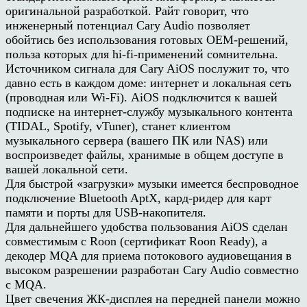
оригинальной разработкой. Райт говорит, что
инженерный потенциал Cary Audio позволяет
обойтись без использования готовых ОЕМ-решений,
польза которых для hi-fi-применений сомнительна.
Источником сигнала для Cary AiOS послужит то, что
давно есть в каждом доме: интернет и локальная сеть
(проводная или Wi-Fi). AiOS подключится к вашей
подписке на интернет-службу музыкального контента
(TIDAL, Spotify, vTuner), станет клиентом
музыкального сервера (вашего ПК или NAS) или
воспроизведет файлы, хранимые в общем доступе в
вашей локальной сети.
Для быстрой «загрузки» музыки имеется беспроводное
подключение Bluetooth AptX, кард-ридер для карт
памяти и порты для USB-накопителя.
Для дальнейшего удобства пользования AiOS сделан
совместимым с Roon (сертификат Roon Ready), а
декодер MQA для приема потокового аудиовещания в
высоком разрешении разработан Cary Audio совместно
с MQA.
Цвет свечения ЖК-дисплея на передней панели можно