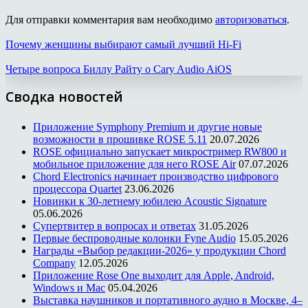
Для отправки комментария вам необходимо
авторизоваться
.
Почему женщины выбирают самый лучший Hi-Fi
Четыре вопроса Биллу Райту о Cary Audio AiOS
Сводка новостей
Приложение Symphony Premium и другие новые
возможности в прошивке ROSE 5.11
20.07.2026
ROSE официально запускает микростример RW800 и
мобильное приложение для него ROSE Air
07.07.2026
Chord Electronics начинает производство цифрового
процессора Quartet
23.06.2026
Новинки к 30-летнему юбилею Acoustic Signature
05.06.2026
Супертвитер в вопросах и ответах
31.05.2026
Первые беспроводные колонки Fyne Audio
15.05.2026
Награды «Выбор редакции-2026» у продукции Chord
Company
12.05.2026
Приложение Rose One выходит для Apple, Android,
Windows и Mac
05.04.2026
Выставка наушников и портативного аудио в Москве, 4–