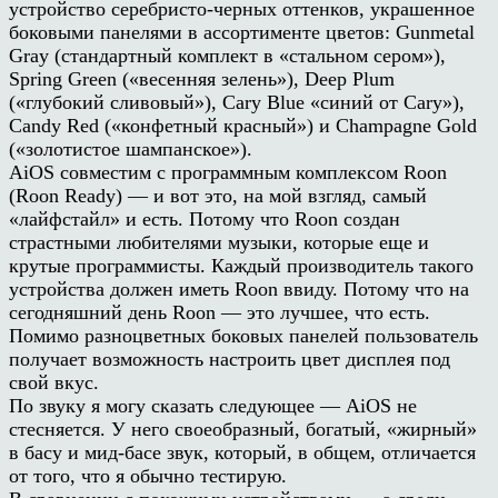
устройство серебристо-черных оттенков, украшенное
боковыми панелями в ассортименте цветов: Gunmetal
Gray (стандартный комплект в «стальном сером»),
Spring Green («весенняя зелень»), Deep Plum
(«глубокий сливовый»), Cary Blue «синий от Cary»),
Candy Red («конфетный красный») и Champagne Gold
(«золотистое шампанское»).
AiOS совместим с программным комплексом Roon
(Roon Ready) — и вот это, на мой взгляд, самый
«лайфстайл» и есть. Потому что Roon создан
страстными любителями музыки, которые еще и
крутые программисты. Каждый производитель такого
устройства должен иметь Roon ввиду. Потому что на
сегодняшний день Roon — это лучшее, что есть.
Помимо разноцветных боковых панелей пользователь
получает возможность настроить цвет дисплея под
свой вкус.
По звуку я могу сказать следующее — AiOS не
стесняется. У него своеобразный, богатый, «жирный»
в басу и мид-басе звук, который, в общем, отличается
от того, что я обычно тестирую.