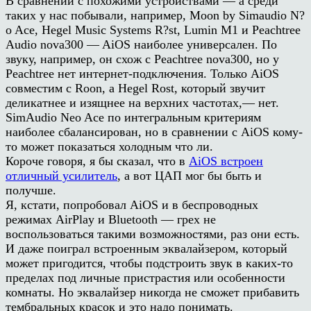
В сравнении с похожими устройствами — а среди
таких у нас побывали, например, Moon by Simaudio N?
o Ace, Hegel Music Systems R?st, Lumin M1 и Peachtree
Audio nova300 — AiOS наиболее универсален. По
звуку, например, он схож с Peachtree nova300, но у
Peachtree нет интернет-подключения. Только AiOS
совместим с Roon, а Hegel Rost, который звучит
деликатнее и изящнее на верхних частотах,— нет.
SimAudio Neo Ace по интегральным критериям
наиболее сбалансирован, но в сравнении с AiOS кому-
то может показаться холодным что ли.
Короче говоря, я бы сказал, что в
AiOS встроен
отличный усилитель
, а вот ЦАП мог бы быть и
получше.
Я, кстати, попробовал AiOS и в беспроводных
режимах AirPlay и Bluetooth — грех не
воспользоваться такими возможностями, раз они есть.
И даже поиграл встроенным эквалайзером, который
может пригодится, чтобы подстроить звук в каких-то
пределах под личные пристрастия или особенности
комнаты. Но эквалайзер никогда не сможет прибавить
тембральных красок и это надо понимать.