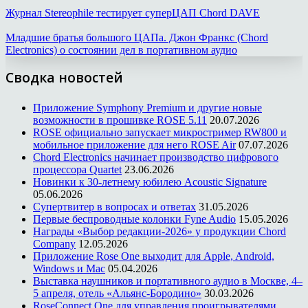
Журнал Stereophile тестирует суперЦАП Chord DAVE
Младшие братья большого ЦАПа. Джон Франкс (Chord
Electronics) о состоянии дел в портативном аудио
Сводка новостей
Приложение Symphony Premium и другие новые
возможности в прошивке ROSE 5.11
20.07.2026
ROSE официально запускает микростример RW800 и
мобильное приложение для него ROSE Air
07.07.2026
Chord Electronics начинает производство цифрового
процессора Quartet
23.06.2026
Новинки к 30-летнему юбилею Acoustic Signature
05.06.2026
Супертвитер в вопросах и ответах
31.05.2026
Первые беспроводные колонки Fyne Audio
15.05.2026
Награды «Выбор редакции-2026» у продукции Chord
Company
12.05.2026
Приложение Rose One выходит для Apple, Android,
Windows и Mac
05.04.2026
Выставка наушников и портативного аудио в Москве, 4–
5 апреля, отель «Альянс-Бородино»
30.03.2026
RoseConnect One для управления проигрывателями