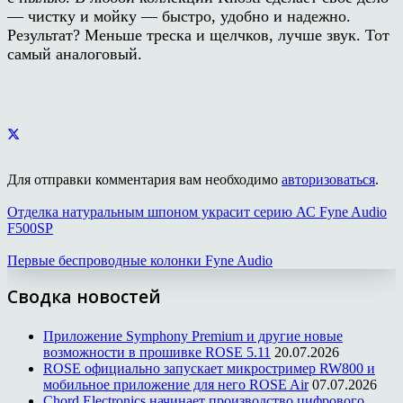
— чистку и мойку — быстро, удобно и надежно.
Результат? Меньше треска и щелчков, лучше звук. Тот
самый аналоговый.
Для отправки комментария вам необходимо
авторизоваться
.
Отделка натуральным шпоном украсит серию АС Fyne Audio
F500SP
Первые беспроводные колонки Fyne Audio
Сводка новостей
Приложение Symphony Premium и другие новые
возможности в прошивке ROSE 5.11
20.07.2026
ROSE официально запускает микростример RW800 и
мобильное приложение для него ROSE Air
07.07.2026
Chord Electronics начинает производство цифрового