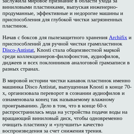
заслужила мировое признание в области ухода за
виниловыми пластинками, выпуская инженерно-
продуманные, эффективные и недорогие машины и
приспособления для глубокой чистки загрязненных
пластинок.
Начав с боксов для пылезащитного хранения
Archifix
и
приспособлений для ручной чистки грампластинок
Disco-Antistat
, Knosti стала общеизвестной маркой
среди коллекционеров-филофонстов, аудиофилов,
диджеев и всех поклонников аналоговой грамзаписи в
разных странах.
В мировой истории чистки канавок пластинок именно
машинка Disco Antistat, выпущенная Knosti в конце 70-
х, организовала переворот в сознании аудиофилов и
ознаменовала конец так называемому влажному
проигрыванию. Дело в том, что в конце 60-х
распространилась мода на устройства подачи воды на
вращающий виниловый диск, чтобы одновременно
очищать пластинку и «улучшить» качество
воспроизведения за счет снижения трения.