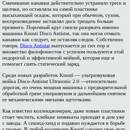
Смачивание канавки действительно устраняло треск и
щелчки, но оставляла на самой пластинке
высыхающий осадок, который при обычном, сухом,
воспроизведение заставлял диск трещать больше
прежнего. Порочный круг смогла разорвать именно
машинка Knosti Disco Antistat, так она могла отмыть
канавки как следует, не оставляя следов. Собственно
говоря,
Disco Antistat
выпускается до сих пор и
множество филофонистов с успехом пользуются этой
недорогой и эффективной мойкой, которая еще и
помогает снять статический заряд.
Среди новых разработок Knosti — ультразвуковая
мойка Disco-Antistat Ultrasonic 2.0 —относительно
дорогая, но очень мощная машинка с предварительной
обработкой грязи ультразвуком и дальнейшим снятием
ее механическими мягкими щеточками.
Как известно коллекционерам, даже новые пластинки
стоит чистить, клейкие химикаты приходят в дом уже
с завода. А секонд-хенд и подавно нуждается в борьбе
с пылью. В любой коллекции Knosti сделает свое дело