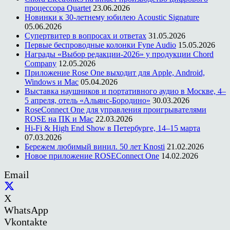
процессора Quartet
23.06.2026
Новинки к 30-летнему юбилею Acoustic Signature
05.06.2026
Супертвитер в вопросах и ответах
31.05.2026
Первые беспроводные колонки Fyne Audio
15.05.2026
Награды «Выбор редакции-2026» у продукции Chord
Company
12.05.2026
Приложение Rose One выходит для Apple, Android,
Windows и Mac
05.04.2026
Выставка наушников и портативного аудио в Москве, 4–
5 апреля, отель «Альянс-Бородино»
30.03.2026
RoseConnect One для управления проигрывателями
ROSE на ПК и Mac
22.03.2026
Hi-Fi & High End Show в Петербурге, 14–15 марта
07.03.2026
Бережем любимый винил. 50 лет Knosti
21.02.2026
Новое приложение ROSEConnect One
14.02.2026
Email
X
WhatsApp
Vkontakte