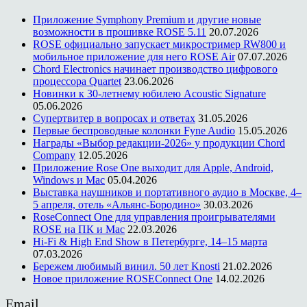
Приложение Symphony Premium и другие новые
возможности в прошивке ROSE 5.11
20.07.2026
ROSE официально запускает микростример RW800 и
мобильное приложение для него ROSE Air
07.07.2026
Chord Electronics начинает производство цифрового
процессора Quartet
23.06.2026
Новинки к 30-летнему юбилею Acoustic Signature
05.06.2026
Супертвитер в вопросах и ответах
31.05.2026
Первые беспроводные колонки Fyne Audio
15.05.2026
Награды «Выбор редакции-2026» у продукции Chord
Company
12.05.2026
Приложение Rose One выходит для Apple, Android,
Windows и Mac
05.04.2026
Выставка наушников и портативного аудио в Москве, 4–
5 апреля, отель «Альянс-Бородино»
30.03.2026
RoseConnect One для управления проигрывателями
ROSE на ПК и Mac
22.03.2026
Hi-Fi & High End Show в Петербурге, 14–15 марта
07.03.2026
Бережем любимый винил. 50 лет Knosti
21.02.2026
Новое приложение ROSEConnect One
14.02.2026
Email