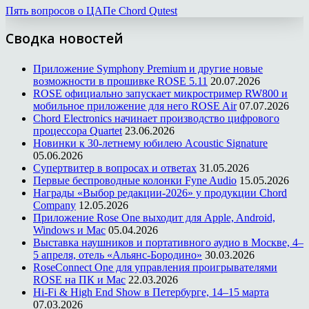
Пять вопросов о ЦАПе Chord Qutest
Сводка новостей
Приложение Symphony Premium и другие новые
возможности в прошивке ROSE 5.11
20.07.2026
ROSE официально запускает микростример RW800 и
мобильное приложение для него ROSE Air
07.07.2026
Chord Electronics начинает производство цифрового
процессора Quartet
23.06.2026
Новинки к 30-летнему юбилею Acoustic Signature
05.06.2026
Супертвитер в вопросах и ответах
31.05.2026
Первые беспроводные колонки Fyne Audio
15.05.2026
Награды «Выбор редакции-2026» у продукции Chord
Company
12.05.2026
Приложение Rose One выходит для Apple, Android,
Windows и Mac
05.04.2026
Выставка наушников и портативного аудио в Москве, 4–
5 апреля, отель «Альянс-Бородино»
30.03.2026
RoseConnect One для управления проигрывателями
ROSE на ПК и Mac
22.03.2026
Hi-Fi & High End Show в Петербурге, 14–15 марта
07.03.2026