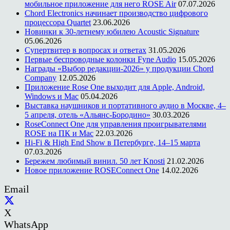
мобильное приложение для него ROSE Air
07.07.2026
Chord Electronics начинает производство цифрового
процессора Quartet
23.06.2026
Новинки к 30-летнему юбилею Acoustic Signature
05.06.2026
Супертвитер в вопросах и ответах
31.05.2026
Первые беспроводные колонки Fyne Audio
15.05.2026
Награды «Выбор редакции-2026» у продукции Chord
Company
12.05.2026
Приложение Rose One выходит для Apple, Android,
Windows и Mac
05.04.2026
Выставка наушников и портативного аудио в Москве, 4–
5 апреля, отель «Альянс-Бородино»
30.03.2026
RoseConnect One для управления проигрывателями
ROSE на ПК и Mac
22.03.2026
Hi-Fi & High End Show в Петербурге, 14–15 марта
07.03.2026
Бережем любимый винил. 50 лет Knosti
21.02.2026
Новое приложение ROSEConnect One
14.02.2026
Email
X
WhatsApp