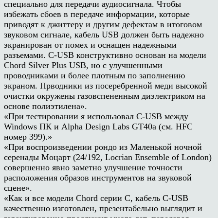
специально для передачи аудиосигнала. Чтобы
избежать сбоев в передаче информации, которые
приводят к джиттеру и другим дефектам в итоговом
звуковом сигнале, кабель USB должен быть надежно
экранирован от помех и оснащен надежными
разъемами. С-USB конструктивно основан на модели
Chord Silver Plus USB, но с улучшенными
проводниками и более плотным по заполнению
экраном. Прводники из посеребренной меди высокой
очистки окружены газовспененным диэлектриком на
основе полиэтилена».
«При тестировании я использовал C-USB между
Windows ПК и Alpha Design Labs GT40a (см. HFC
номер 399).»
«При воспроизведении рондо из Маленькой ночной
серенады Моцарт (24/192, Locrian Ensemble of London)
совершенно явно заметно улучшение точности
расположения образов инструментов на звуковой
сцене».
«Как и все модели Chord серии С, кабель C-USB
качественно изготовлен, презентабельно выглядит и