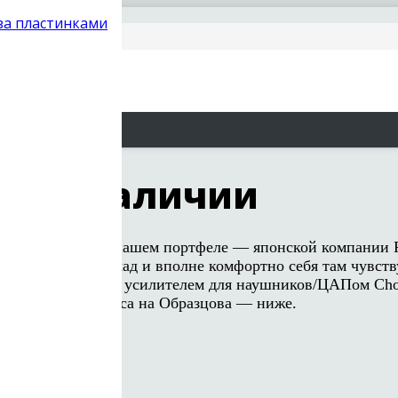
 за пластинками
же в наличии
иковой» фирмы в нашем портфеле — японской компании 
ала к нам на склад и вполне комфортно себя там чувств
 — пока только с усилителем для наушников/ЦАПом Chord 
и из нашего офиса на Образцова — ниже.