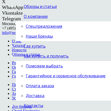
X
Обзоры и статьи
WhatsApp
Vkontakte
О компании
Telegram
Москва, Образцова, 14
Спецпредложения
+7 (495) 668-04-64
info@next-hifi.ru
Наши бренды
О нас
Каталог
Где купить
Новости
Обзоры и статьи
Как купить и получить
Розница и опт
Поможем выбрать
Оплата заказа
Гарантия и сервис
Гарантийное и сервисное обслуживание
Где купить
Проигрыватели винила
Оплата заказа
Стримеры
Акустические системы
Доставка
Усилители
Контакты
Все бренды
Chord Electronics