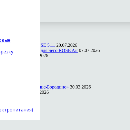
ии
товые
ости в прошивке ROSE 5.11
20.07.2026
ильное приложение для него ROSE Air
07.07.2026
арезку
ссора Quartet
23.06.2026
026
)
mpany
12.05.2026
ws и Mac
05.04.2026
 апреля, отель «Альянс-Бородино»
30.03.2026
 на ПК и Mac
22.03.2026
026
лектропитания)