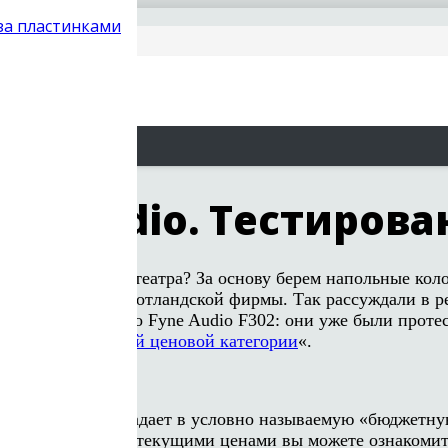
 за пластинками
ne Audio. Тестирова
я домашнего кинотеатра? За основу берем напольные кол
й, но именитой шотландской фирмы. Так рассуждали в р
альных АС именно Fyne Audio F302: они уже были проте
 года 2018 в своей ценовой категории
«.
 Fyne Audio, и попадает в условно называемую «бюджет
 производства. С текущими ценами вы можете ознакомить