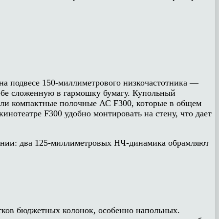
 на подвесе 150-миллиметрового низкочастотника —
ебе сложенную в гармошку бумагу. Купольный
али компактные полочные АС F300, которые в общем
инотеатре F300 удобно монтировать на стену, что дает
жении: два 125-миллиметровых НЧ-динамика обрамляют
тков бюджетных колонок, особенно напольных.