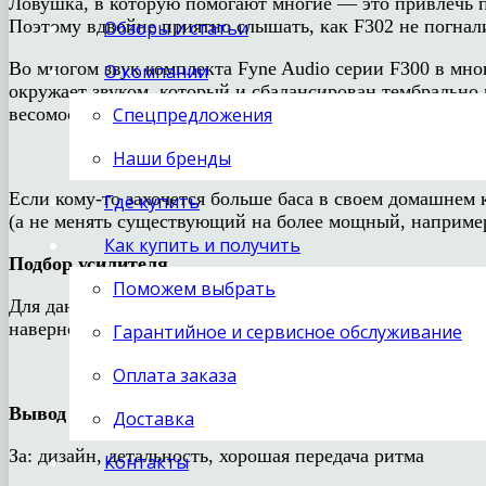
Ловушка, в которую помогают многие — это привлечь по
Поэтому вдвойне приятно слышать, как F302 не погнали
Обзоры и статьи
Во многом звук комплекта Fyne Audio серии F300 в мн
О компании
окружает звуком, который и сбалансирован тембрально
весомости, не тормозя и не задерживая ритм и темп.
Спецпредложения
Наши бренды
Если кому-то захочется больше баса в своем домашнем 
Где купить
(а не менять существующий на более мощный, например 
Как купить и получить
Подбор усилителя
Поможем выбрать
Для данного комплекта нетрудно подобрать усилитель и
наверное лучше подойдет бодрый и бойкий звук.
Гарантийное и сервисное обслуживание
Оплата заказа
Вывод
Доставка
За: дизайн, детальность, хорошая передача ритма
Контакты