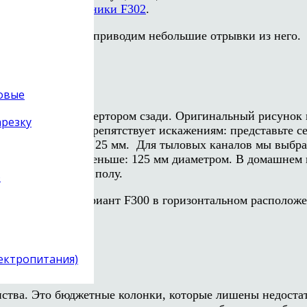
ество/цена
напольники F302
.
ийский язык)
, мы приводим небольшие отрывки из него.
товые
осные, с фазоинвертором сзади. Оригинальный рисунок
арезку
ть движения и препятствует искажениям: представьте с
андартный диаметр 25 мм. Для тыловых каналов мы выбр
инамик здесь поменьше: 125 мм диаметром. В домашнем к
авки) и места на полу.
)
ает сдвоенный вариант F300 в горизонтальном располо
.
лектропитания)
нства. Это бюджетные колонки, которые лишены недоста