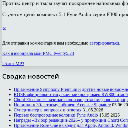
Против: центр и тылы звучат поскромнее напольных ф
С учетом цены комплект 5.1 Fyne Audio серии F300 про
Для отправки комментария вам необходимо
авторизоваться
.
Как я выбирала мои PMC twenty5.23
25 лет MP3
Сводка новостей
Приложение Symphony Premium и другие новые возможн
ROSE официально запускает микростример RW800 и моб
Chord Electronics начинает производство цифрового проце
Новинки к 30-летнему юбилею Acoustic Signature
05.06.2
Супертвитер в вопросах и ответах
31.05.2026
Первые беспроводные колонки Fyne Audio
15.05.2026
Награды «Выбор редакции-2026» у продукции Chord Co
Приложение Rose One выходит для Apple, Android, Windo