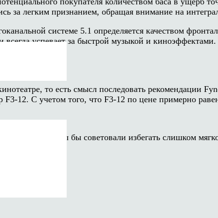
тенциального покупателя количеством баса в ущерб точн
сь за легким признанием, обращая внимание на интеграл
огоканальной системе 5.1 определяется качеством фронт
 и всегда успевает за быстрой музыкой и киноэффектами
кинотеатре, то есть смысл последовать рекомендации Fyn
F3-12. С учетом того, что F3-12 по цене примерно равен
ли ресивер, но мы бы советовали избегать слишком мягк