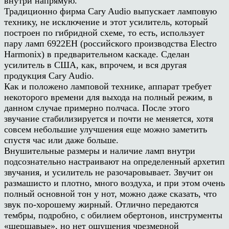
внутри напрямую.
Традиционно фирма Cary Audio выпускает ламповую
технику, не исключение и этот усилитель, который
построен по гибридной схеме, то есть, использует
пару ламп 6922EH (российского производства Electro
Harmonix) в предварительном каскаде. Сделан
усилитель в США, как, впрочем, и вся другая
продукция Cary Audio.
Как и положено ламповой технике, аппарат требует
некоторого времени для выхода на полный режим, в
данном случае примерно полчаса. После этого
звучание стабилизируется и почти не меняется, хотя
совсем небольшие улучшения еще можно заметить
спустя час или даже больше.
Внушительные размеры и наличие ламп внутри
подсознательно настраивают на определенный архетип
звучания, и усилитель не разочаровывает. Звучит он
размашисто и плотно, много воздуха, и при этом очень
полный основной тон у нот, можно даже сказать, что
звук по-хорошему жирный. Отлично передаются
тембры, подробно, с обилием обертонов, инструменты
«шершавые», но нет ощущения чрезмерной