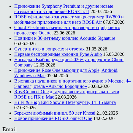
Приложение Symphony Premium и другие новые
возможности в прошивке ROSE 5.11
20.07.2026
ROSE официально запускает микростример RW800 и
мобильное приложение для него ROSE Air
07.07.2026
Chord Electronics начинает производство цифрового
процессора Quartet
23.06.2026
Новинки к 30-летнему юбилею Acoustic Signature
05.06.2026
Супертвитер в вопросах и ответах
31.05.2026
Первые беспроводные колонки Fyne Audio
15.05.2026
Награды «Выбор редакции-2026» у продукции Chord
Company
12.05.2026
Приложение Rose One выходит для Apple, Android,
Windows и Mac
05.04.2026
Выставка наушников и портативного аудио в Москве, 4–
5 апреля, отель «Альянс-Бородино»
30.03.2026
RoseConnect One для управления проигрывателями
ROSE на ПК и Mac
22.03.2026
Hi-Fi & High End Show в Петербурге, 14–15 марта
07.03.2026
Бережем любимый винил. 50 лет Knosti
21.02.2026
Новое приложение ROSEConnect One
14.02.2026
Email