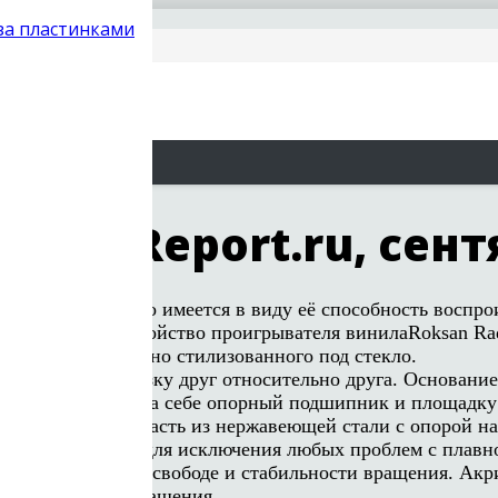
 за пластинками
ор AV Report.ru, сент
озрачной, обычно имеется в виду её способность воспрои
любопытным. Устройство проигрывателя винилаRoksan Radi
 Perspex, эффектно стилизованного под стекло.
имеют виброразвязку друг относительно друга. Основание
сть стола несёт на себе опорный подшипник и площадку
и центральную часть из нержавеющей стали с опорой на
я силу трения для исключения любых проблем с плавно
ует максимальной свободе и стабильности вращения. А
носительно оси вращения.