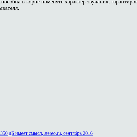
способна в корне поменять характер звучания, гарантир
ывателя.
0 дБ имеет смысл, stereo.ru, сентябрь 2016