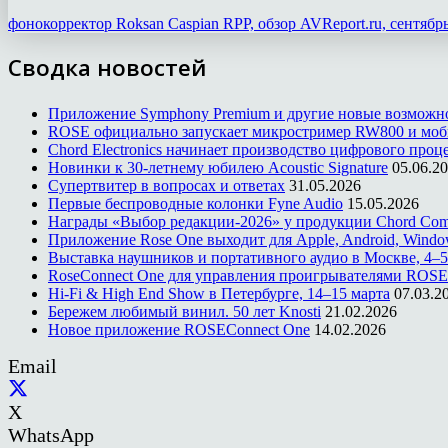
фонокорректор Roksan Caspian RPP, обзор AVReport.ru, сентябр
Сводка новостей
Приложение Symphony Premium и другие новые возможн
ROSE официально запускает микростример RW800 и моб
Chord Electronics начинает производство цифрового проце
Новинки к 30-летнему юбилею Acoustic Signature
05.06.2
Супертвитер в вопросах и ответах
31.05.2026
Первые беспроводные колонки Fyne Audio
15.05.2026
Награды «Выбор редакции-2026» у продукции Chord Co
Приложение Rose One выходит для Apple, Android, Windo
Выставка наушников и портативного аудио в Москве, 4–5
RoseConnect One для управления проигрывателями ROSE
Hi-Fi & High End Show в Петербурге, 14–15 марта
07.03.2
Бережем любимый винил. 50 лет Knosti
21.02.2026
Новое приложение ROSEConnect One
14.02.2026
Email
X
WhatsApp