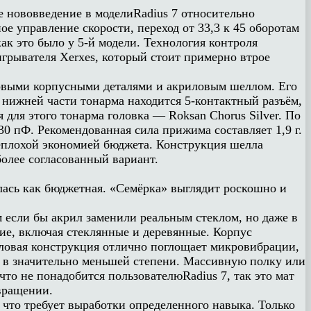
 нововведение в моделиRadius 7 относительно
е управление скорости, переход от 33,3 к 45 оборотам
ак это было у 5-й модели. Технология контроля
грывателя Xerxes, который стоит примерно втрое
иловыми корпусными деталями и акриловым шеллом. Его
 нижней части тонарма находится 5-контактный разъём,
для этого тонарма головка — Roksan Chorus Silver. По
0 пФ. Рекомендованная сила прижима составляет 1,9 г.
 неплохой экономией бюджета. Конструкция шелла
более согласованный вариант.
валась как бюджетная. «Семёрка» выглядит роскошно и
 если бы акрил заменили реальным стеклом, но даже в
ие, включая стеклянные и деревянные. Корпус
иловая конструкция отлично поглощает микровибрации,
ен в значительно меньшей степени. Массивную полку или
то не понадобится пользователюRadius 7, так это мат
вращении.
 что требует выработки определенного навыка. Только