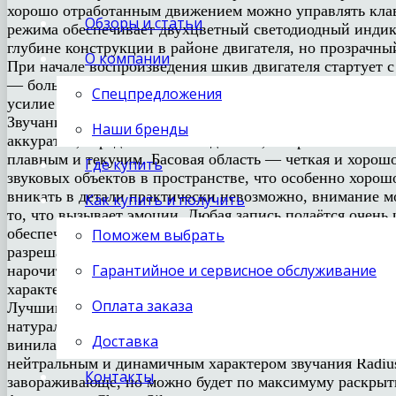
хорошо отработанным движением можно управлять клав
Обзоры и статьи
режима обеспечивает двухцветный светодиодный индика
глубине конструкции в районе двигателя, но прозрачны
О компании
При начале воспроизведения шкив двигателя стартует с
— большой плюс, поскольку обеспечивает максимально 
Спецпредложения
усилие и высокая стабильность вращения.
Звучание проигрывателя характеризуется исключительн
Наши бренды
аккуратен, середина очень подвижна, а верхние часто
плавным и текучим. Басовая область — четкая и хорошо
Где купить
звуковых объектов в пространстве, что особенно хорош
вникать в детали практически невозможно, внимание мо
Как купить и получить
то, что вызывает эмоции. Любая запись подаётся очень
обеспечивает проигрыватель, исключительно высоко. 
Поможем выбрать
разрешающую способность можно путём сравнения стар
Гарантийное и сервисное обслуживание
нарочито синтетические ритмы Kraftwerk звучат очень 
характеризуются некоторым уклоном в аналитичную по
Оплата заказа
Лучшим сценарием использования является сочетание R
натуральных материалов типа бумаги и шелка. Так мож
Доставка
винила. К изношенности пластинок такой сетап будет 
нейтральным и динамичным характером звучания Radius
Контакты
завораживающе, но можно будет по максимуму раскрыть