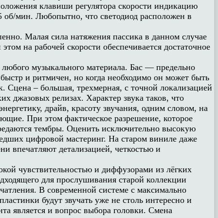
положения клавиши регулятора скорости индикацию
5 об/мин. Любопытно, что светодиод расположен в
пенно. Малая сила натяжения пассика в данном случае
этом на рабочей скорости обеспечивается достаточное
 любого музыкального материала. Бас — предельно
быстр и ритмичен, но когда необходимо он может быть
к. Сцена – большая, трехмерная, с точной локализацией
их джазовых релизах. Характер звука таков, что
ергетику, драйв, красоту звучания, одним словом, на
ляющие. При этом фактическое разрешение, которое
ередаются тембры. Оценить исключительно высокую
едших цифровой мастеринг. На старом виниле даже
ени впечатляют детализацией, четкостью и
сокой чувствительностью и диффузорами из лёгких
подходящего для прослушивания старой коллекции
ечатления. В современной системе с максимально
ластинки будут звучать уже не столь интересно и
та является и вопрос выбора головки. Смена