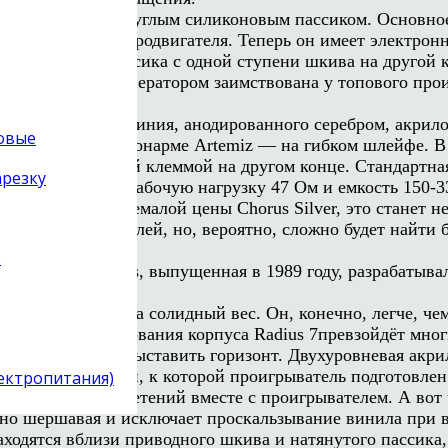
 опорный диск круглым силиконовым пассиком. Основное
ние блока электродвигателя. Теперь он имеет электронно
екидыванием пассика с одной ступени шкива на другой к
ым кварцевым генератором заимствована у топового прои
ой трубкой из алюминия, анодированного серебром, акр
товые
 во флагманском тонарме Artemiz — на гибком шлейфе. В
 RCA и земляной клеммой на другом конце. Стандартная 
арезку
ассчитанная на рабочую нагрузку 47 Ом и емкость 150-33
риджа. На фоне немалой цены Chorus Silver, это станет
угих производителей, но, вероятно, сложно будет найти 
)
ервая модель Radius, выпущенная в 1989 году, разрабаты
са качества.
жиданным весьма солидный вес. Он, конечно, легче, чем
реннего демпфирования корпуса Radius 7превзойдёт мног
оляющие строго выставить горизонт. Двухуровневая акр
серьёзной встряски, к которой проигрыватель подготовл
лектропитания)
в список приобретений вместе с проигрывателем. А вот ч
чно шершавая и исключает проскальзывание винила при 
ходятся вблизи приводного шкива и натянутого пассика,