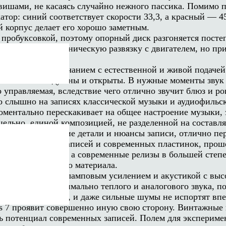
ишами, не касаясь случайно нежного пассика. Помимо 
тор: синий соответствует скорости 33,3, а красный — 4
й корпус делает его хорошо заметным.
 пробуксовкой, поэтому опорный диск разгоняется посте
возможную механическую развязку с двигателем, но при 
о аналоговым звучанием с естественной и живой подачей
ты — очень воздушны и открыты. В нужные моменты звук 
 управляемая, вследствие чего отлично звучит блюз и ро
о слышно на записях классической музыки и аудиофильск
ментально перескакивает на общее настроение музыки, эн
 цельно, единой композицией, не разделенной на состав
Слышно мельчайшие детали и нюансы записи, отлично п
ых аналоговых записей и современных пластинок, прош
живо и аналогово, а современные релизы в большей степ
дачу музыкального материала.
oksan Radius 7 с ламповым усилением и акустикой с вы
но добиться максимально теплого и аналогового звука, 
вполне толерантен, и даже сильные шумы не испортят вп
 7 проявит совершенно иную свою сторону. Винтажные п
 потенциал современных записей. Полем для эксперимен