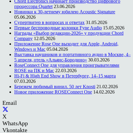
Chord Electronics начинает производство цифрового
процессора Quartet
23.06.2026
Новинки к 30-летнему юбилею Acoustic Signature
05.06.2026
Супертвитер в вопросах и ответах
31.05.2026
Первые беспроводные колонки Fyne Audio
15.05.2026
Награды «Выбор редакции-2026» у продукции Chord
Company
12.05.2026
Приложение Rose One выходит для Apple, Android,
Windows и Mac
05.04.2026
Выставка наушников и портативного аудио в Москве, 4–
5 апреля, отель «Альянс-Бородино»
30.03.2026
RoseConnect One для управления проигрывателями
ROSE на ПК и Mac
22.03.2026
Hi-Fi & High End Show в Петербурге, 14–15 марта
07.03.2026
Бережем любимый винил. 50 лет Knosti
21.02.2026
Новое приложение ROSEConnect One
14.02.2026
Email
X
WhatsApp
Vkontakte