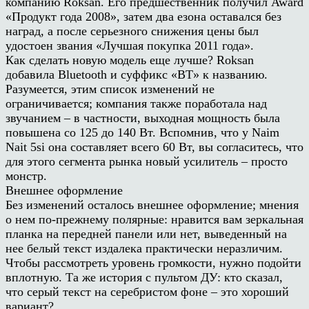
компанию Roksan. Его предшественник получил Award
«Продукт года 2008», затем два езона оставался без
наград, а после серьезного снижения цены был
удостоен звания «Лучшая покупка 2011 года».
Как сделать новую модель еще лучше? Roksan
добавила Bluetooth и суффикс «BT» к названию.
Разумеется, этим список изменений не
ограничивается; компания также поработала над
звучанием – в частности, выходная мощность была
повышена со 125 до 140 Вт. Вспомнив, что у Naim
Nait 5si она составляет всего 60 Вт, вы согласитесь, что
для этого сегмента рынка новый усилитель – просто
монстр.
Внешнее оформление
Без изменений осталось внешнее оформление; мнения
о нем по-прежнему полярные: нравится вам зеркальная
планка на передней панели или нет, выведенный на
нее белый текст издалека практически неразличим.
Чтобы рассмотреть уровень громкости, нужно подойти
вплотную. Та же история с пультом ДУ: кто сказал,
что серый текст на серебристом фоне – это хороший
вариант?