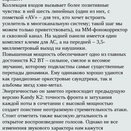
Коллекция входов вызывает более позитивные
чувства: в ней шесть линейных (один из них, с
пометкой «AV» – для тех, кто хочет встроить
усилитель в многоканальную систему; такой шаг мы
можем только приветствовать), на MM-фонокорректор
и сквозной канал. На задней панели имеется один
комплект клемм для АС, а на передней – 3,5-
миллиметровый выход на наушники.
Повышенная мощность обеспечивает одно из главных
достоинств K2 BT – сильное, смелое и весомое
звучание, которому подвластны самые существенные
перепады динамики. Ему одинаково хорошо удаются
как грандиозные оркестровые саундтреки, так и
альбомы звезд хэви-метал.
Энергичностью он заметно превосходит предыдущую
версию Kandy K2: точность фронта и затухания
каждой ноты в сочетании с высокой мощностью
создает поистине неотразимую стремительность атаки.
Стоит отметить также высокую детальность и
открытое воспроизведение голосов. Однако не все
изменения звукового характера нам кажутся