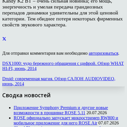
Kandy K2 BT – очень сильная новинка; его мощь,
энергичность и умелая передача грандиозных
перепадов динамики удивительны для этой ценовой
категории. Тем обиднее потеря некоторых фирменных
свойств звукового характера.
Для отправки комментария вам необходимо
авторизоваться
.
DSX1000: чудо бережного обращения с цифрой. Обзор WHAT
HI-FI, июнь, 2014
Druid: современная магия. Обзор САЛОН AUDIOVIDEO,
июнь, 2014
Сводка новостей
Приложение Symphony Premium и другие новые
возможности в прошивке ROSE 5.11
20.07.2026
ROSE официально запускает микростример RW800 и
мобильное приложение для него ROSE Air
07.07.2026