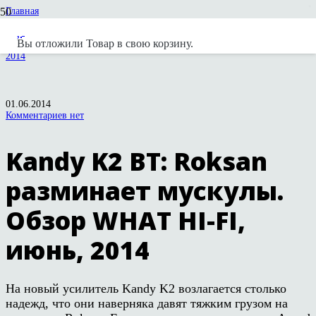
Главная
Статьи и обзоры
Roksan
Вы отложили
Товар
в свою корзину.
Kandy K2 BT: Roksan разминает мускулы. Обзор WHAT HI-FI, июнь,
2014
01.06.2014
Комментариев нет
Kandy K2 BT: Roksan
разминает мускулы.
Обзор WHAT HI-FI,
июнь, 2014
На новый усилитель Kandy K2 возлагается столько
надежд, что они наверняка давят тяжким грузом на