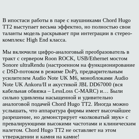
В ипостаси работы в паре с наушниками Chord Hugo
TT2 выступает весьма эффектно, но полностью свои
таланты модель раскрывает при интеграции в стерео-
комплекс High End класса.
Мы включили цифро-аналоговый преобразователь в
тракт с сервером Roon ROCK, USB/Ethernet мостом
Sonore ultraRendu (настроенном на функционирование
с DSD-потоком в режиме DoP), предварительным
усилителем Audio Note UK M6, моноблоками Audio
Note UK Ankoru/II и акустикой JBL DD67000 (вся
кабельная обвязка – LessLoss C-MARC) и… Были
сильно удивлены насыщенной и удивительно
аналоговой подачей Chord Hugo TT2. Иногда можно
услышать, что аппаратура фирмы имеет высочайшее
разрешение, но демонстрирует «колковатый звук» с
превалирующими высокими частотами и клиническим
налетом. Chord Hugo TT2 не оставляет на этом
утверждении и камня на камне!