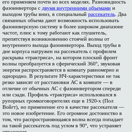
его применяем почти во всех моделях. Разновидность
фазоинвертора с
двумя внутренними объемами
и
выходом трубы вниз, в специальный
рассекатель
. Два
связанных объема дают возможность использовать
фазоинверсную систему в более широком диапазоне
частот, плюс к тому работают как глушитель,
препятствуя возникновению стоячей волны от
внутреннего выхода фазоинвертора. Выход трубы в
дне корпуса нагружен на рассекатель с профилем
раскрыва «трактриса», на котором плоский фронт
волны преобразуется в сферический 360°, звуковая
энергия распространяется в комнату равномерно и
однородно. В результате НЧ-характеристики не так
резко зависят от расстановки АС в комнате — в
отличие от обычных АС с фазоинвертором спереди
или сзади. Профиль «трактриса» использовался в
рупорных громкоговорителях еще в 1920-х (Пол
Войгт), но применение его в качестве рассекателя —
это новое изобретение. Его огромное достоинство в
том, что распространяющаяся волна всегда попадает
на такой рассекатель под углом в 90°, что устраняет
отражения.