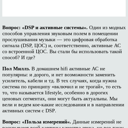
Вопрос:
«
DSP
и активные системы
«
.
Один из модных
способов управления звуковым полем в помещении
прослушивания музыки — это цифровая обработка
сигнала
(DSP,
ЦОС) и, соответственно, активные АС
со встроенной ЦОС. Вы стали бы использовать такой
способ? И где?
Пол Миллз.
В домашнем
hifi
активные АС не
популярны: и дорого, и нет возможности заменить
усилитель, кабели и тд. В тех случаях, когда нужна
система по принципу «включил и не трогай», то есть
то, что называется
lifestyle
, особенно в дорогих
ценовых сегментах, они могут быть актуальны. Мы
вели и ведем кое-какие исследования и в направлении
активных систем с
DSP
.
Вопрос:
«
Польза измерений
«
.
Данные измерений не
раскрывают всей картины качества звука, но все-таки: