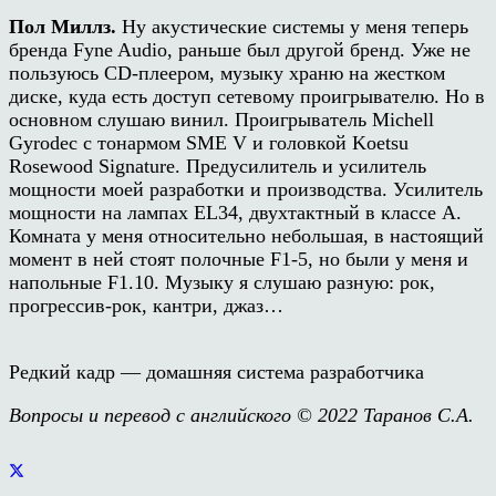
Пол Миллз.
Ну акустические системы у меня теперь
бренда
Fyne Audio
, раньше был другой бренд
.
Уже не
пользуюсь
CD-
плеером, музыку храню на жестком
диске, куда есть доступ сетевому проигрывателю. Но в
основном слушаю винил.
Проигрыватель
Michell
Gyrodec
с тонармом
SME V
и головкой
Koetsu
Rosewood Signature.
Предусилитель и усилитель
мощности моей разработки и производства. Усилитель
мощности на лампах
EL34
, двухтактный в классе А.
Комната
у меня относительно небольшая, в настоящий
момент в ней стоят полочные
F1-5
, но были у меня и
напольные
F1.10.
Муз
ы
ку я слушаю разную: рок,
прогрессив-рок, кантри, джаз…
Редкий кадр — домашняя система разработчика
Вопросы и перевод с английского © 2022 Таранов С.А.