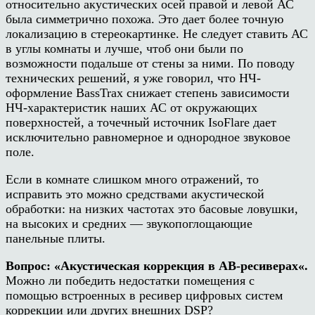
относительно акустических осей правой и левой АС
была симметрично похожа. Это дает более точную
локализацию в стереокартинке. Не следует ставить АС
в углы комнаты и лучше, чтоб они были по
возможности подальше от стены за ними. По поводу
технических решений, я уже говорил, что НЧ-
оформление
BassTrax
снижает степень зависимости
НЧ-характеристик наших АС от окружающих
поверхностей, а точечный источник
IsoFlare
дает
исключительно равномерное и однородное звуковое
поле.
Если в комнате слишком много отражений, то
исправить это можно средствами акустической
обработки: на низких частотах это басовые ловушки,
на высоких и средних — звукопоглощающие
панельные плиты.
Вопрос:
«
Акустическая коррекция в АВ-ресиверах
«
.
Можно ли победить недостатки помещения с
помощью встроенных в ресивер цифровых систем
коррекции или других внешних
DSP?