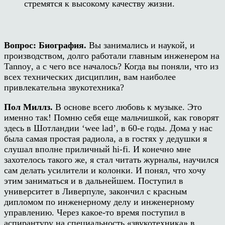
стремятся к высокому качеству жизни.
Вопрос:
Биография
.
Вы занимались и наукой, и
производством, долго работали главным инженером на
Tannoy
, а с чего все началось? Когда вы поняли, что из
всех технических дисциплин, вам наиболее
привлекательна звукотехника?
Пол Миллз.
В основе всего любовь к музыке. Это
именно так! Помню себя еще мальчишкой, как говорят
здесь в Шотландии
‘wee lad’
, в 60-е годы. Дома у нас
была самая простая радиола, а в гостях у дедушки я
слушал вполне приличный
hi-fi.
И конечно мне
захотелось такого же, я стал читать журналы, научился
сам делать усилители и колонки. И понял, что хочу
этим заниматься и в дальнейшем. Поступил в
университет в Ливерпуле, закончил с красным
дипломом по инженерному делу и инженерному
управлению. Через какое-то время поступил в
аспирантуру на специальность «звукотехника» в