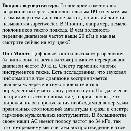
Вопрос:
«супертвитер»
.
В свое время именно вы
возродили интерес к дополнительным ВЧ-излучателям
в самом верхнем диапазоне частот, по-английски они
называются
supertweeter.
В Японии, например, немало
поклонников такого подхода. В чем полезность
передачи диапазона частот выше 20 кГц и как вы
смотрите сейчас на эту идею?
Пол Миллз.
Цифровые записи высокого разрешения
(и виниловые пластинки тоже) намного перекрывают
диапазон частот 20 кГц. Спектр гармоник многих
инструментов также. Есть исследования, что звуковая
информация в том диапазоне воспринимается
человеком: через костную проводимость в
определенный участок внутреннего уха. Но, даже если
не принимать это во внимание, теория говорит, что
широкая полоса пропускания необходима для передачи
правильных соотношений амплитуды и фазы в спектре
гармоник музыкальных инструментов. В большинстве
своем наши АС имеют полосу частот до 34 кГц, так
что по-прежнему мы считаем воспроизведение в этом