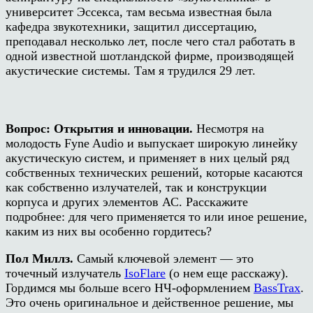
университет Эссекса, там весьма известная была
кафедра звукотехники, защитил диссертацию,
преподавал несколько лет, после чего стал работать в
одной известной шотландской фирме, производящей
акустические системы. Там я трудился 29 лет.
Вопрос:
Открытия и инновации
.
Несмотря на
молодость
Fyne Audio
и выпускает широкую
лин
е
йку
акустическую систем, и применяет в них целый ряд
собственных технических решений, которые касаются
как собственно излучателей, так и конструкции
корпуса и других элементов АС. Расскажите
подробнее: для чего применяется то или иное решение,
каким из них вы особенно гордитесь?
Пол Миллз.
Самый ключевой элемент — это
точечный излучатель
IsoFlare
(
о нем еще расскажу).
Гордимся мы больше всего НЧ-оформлением
BassTrax
.
Это очень оригинальное и действенное решение, мы