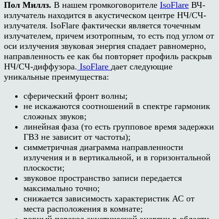
Пол Миллз.
В нашем громкоговорителе
IsoFlare
ВЧ-
излучатель находится в акустическом центре НЧ/СЧ-
излучателя.
IsoFlare
фактически является точечным
излучателем, причем изотропным, то есть под углом от
оси излучения звуковая энергия спадает равномерно,
направленность ее как бы повторяет профиль раскрыв
НЧ/СЧ-диффузора.
IsoFlare
дает следующие
уникальные преимущества:
сферический фронт волны;
не искажаются соотношений в спектре гармоник
сложных звуков;
линейная фаза (то есть групповое время задержки
ГВЗ не зависит от частоты);
симметричная диаграмма направленности
излучения и в вертикальной, и в горизонтальной
плоскости;
звуковое пространство записи передается
максимально точно;
снижается зависимость характеристик АС от
места расположения в комнате;