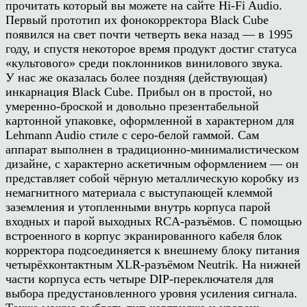
прочитать который вы можете на сайте Hi-Fi Audio.
Первый прототип их фонокорректора Black Cube
появился на свет почти четверть века назад — в 1995
году, и спустя некоторое время продукт достиг статуса
«культового» среди поклонников винилового звука.
У нас же оказалась более поздняя (действующая)
инкарнация Black Cube. Прибыл он в простой, но
умеренно-броской и довольно презентабельной
картонной упаковке, оформленной в характерном для
Lehmann Audio стиле с серо-белой гаммой. Сам
аппарат выполнен в традиционно-минималистическом
дизайне, с характерно аскетичным оформлением — он
представляет собой чёрную металлическую коробку из
немагнитного материала с выступающей клеммой
заземления и утопленными внутрь корпуса парой
входных и парой выходных RCA-разъёмов. С помощью
встроенного в корпус экранированного кабеля блок
корректора подсоединяется к внешнему блоку питания
четырёхконтактным XLR-разъёмом Neutrik. На нижней
части корпуса есть четыре DIP-переключателя для
выбора предустановленного уровня усиления сигнала.