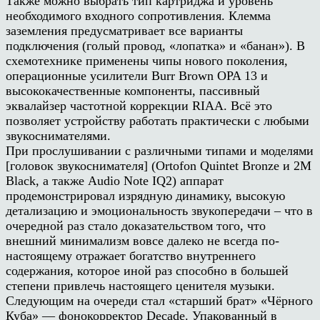
Также можно выбрать тип картриджа и уровень
необходимого входного сопротивления. Клемма
заземления предусматривает все варианты
подключения (голый провод, «лопатка» и «банан»). В
схемотехнике применены чипы нового поколения,
операционные усилители Burr Brown OPA 13 и
высококачественные компоненты, пассивный
эквалайзер частотной коррекции RIAA. Всё это
позволяет устройству работать практически с любыми
звукоснимателями.
При прослушивании с различными типами и моделями
[головок звукоснимателя] (Ortofon Quintet Bronze и 2M
Black, а также Audio Note IQ2) аппарат
продемонстрировал изрядную динамику, высокую
детализацию и эмоциональность звукопередачи – что в
очередной раз стало доказательством того, что
внешний минимализм вовсе далеко не всегда по-
настоящему отражает богатство внутреннего
содержания, которое иной раз способно в большей
степени привлечь настоящего ценителя музыки.
Следующим на очереди стал «старший брат» «Чёрного
Куба» — фонокорректор Decade. Упакованный в