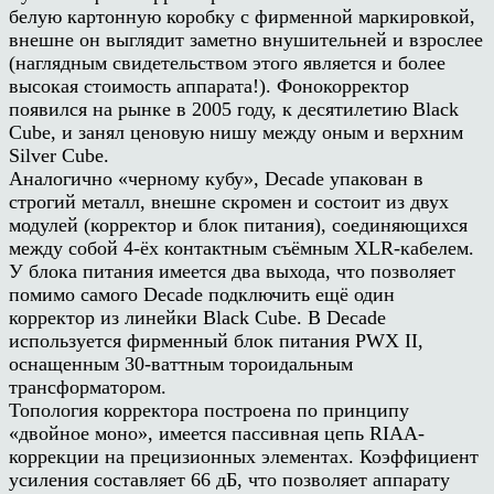
белую картонную коробку с фирменной маркировкой,
внешне он выглядит заметно внушительней и взрослее
(наглядным свидетельством этого является и более
высокая стоимость аппарата!). Фонокорректор
появился на рынке в 2005 году, к десятилетию Black
Cube, и занял ценовую нишу между оным и верхним
Silver Cube.
Аналогично «черному кубу», Decade упакован в
строгий металл, внешне скромен и состоит из двух
модулей (корректор и блок питания), соединяющихся
между собой 4-ёх контактным съёмным XLR-кабелем.
У блока питания имеется два выхода, что позволяет
помимо самого Decade подключить ещё один
корректор из линейки Black Cube. В Decade
используется фирменный блок питания PWX II,
оснащенным 30-ваттным тороидальным
трансформатором.
Топология корректора построена по принципу
«двойное моно», имеется пассивная цепь RIAA-
коррекции на прецизионных элементах. Коэффициент
усиления составляет 66 дБ, что позволяет аппарату