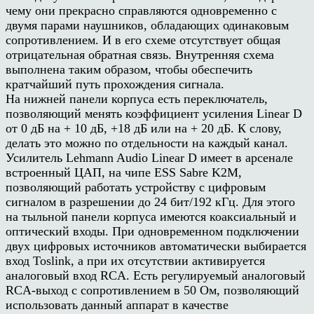
чему они прекрасно справляются одновременно с
двумя парами наушников, обладающих одинаковым
сопротивлением. И в его схеме отсутствует общая
отрицательная обратная связь. Внутренняя схема
выполнена таким образом, чтобы обеспечить
кратчайший путь прохождения сигнала.
На нижней панели корпуса есть переключатель,
позволяющий менять коэффициент усиления Linear D
от 0 дБ на + 10 дБ, +18 дБ или на + 20 дБ. К слову,
делать это можно по отдельности на каждый канал.
Усилитель Lehmann Audio Linear D имеет в арсенале
встроенный ЦАП, на чипе ESS Sabre K2M,
позволяющий работать устройству с цифровым
сигналом в разрешении до 24 бит/192 кГц. Для этого
на тыльной панели корпуса имеются коаксиальный и
оптический входы. При одновременном подключении
двух цифровых источников автоматически выбирается
вход Toslink, а при их отсутствии активируется
аналоговый вход RCA. Есть регулируемый аналоговый
RCA-выход с сопротивлением в 50 Ом, позволяющий
использовать данный аппарат в качестве