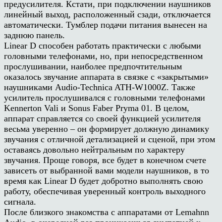
предусилителя. Кстати, при подключении наушников
линейный выход, расположенный сзади, отключается
автоматически. Тумблер подачи питания вынесен на
заднюю панель.
Linear D способен работать практически с любыми
головными телефонами, но, при непосредственном
прослушивании, наиболее предпочтительным
оказалось звучание аппарата в связке с «закрытыми»
наушниками Audio-Technica ATH-W1000Z. Также
усилитель прослушивался с головными телефонами
Kennerton Vali и Sonus Faber Pryma 01. В целом,
аппарат справляется со своей функцией усилителя
весьма уверенно – он формирует должную динамику
звучания с отличной детализацией и сценой, при этом
оставаясь довольно нейтральным по характеру
звучания. Проще говоря, все будет в конечном счете
зависеть от выбранной вами модели наушников, в то
время как Linear D будет добротно выполнять свою
работу, обеспечивая уверенный контроль выходного
сигнала.
После близкого знакомства с аппаратами от Lemahnn