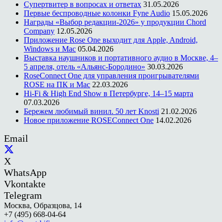
Супертвитер в вопросах и ответах
31.05.2026
Первые беспроводные колонки Fyne Audio
15.05.2026
Награды «Выбор редакции-2026» у продукции Chord
Company
12.05.2026
Приложение Rose One выходит для Apple, Android,
Windows и Mac
05.04.2026
Выставка наушников и портативного аудио в Москве, 4–
5 апреля, отель «Альянс-Бородино»
30.03.2026
RoseConnect One для управления проигрывателями
ROSE на ПК и Mac
22.03.2026
Hi-Fi & High End Show в Петербурге, 14–15 марта
07.03.2026
Бережем любимый винил. 50 лет Knosti
21.02.2026
Новое приложение ROSEConnect One
14.02.2026
Email
X
WhatsApp
Vkontakte
Telegram
Москва, Образцова, 14
+7 (495) 668-04-64