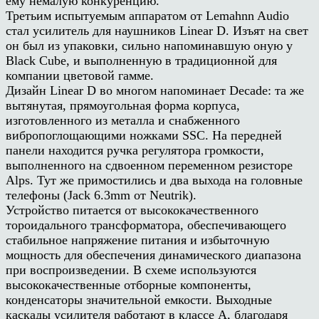
ему немалую конкуренцию.
Третьим испытуемым аппаратом от Lemahnn Audio
стал усилитель для наушников Linear D. Изъят на свет
он был из упаковки, сильно напоминавшую оную у
Black Cube, и выполненную в традиционной для
компании цветовой гамме.
Дизайн Linear D во многом напоминает Decade: та же
вытянутая, прямоугольная форма корпуса,
изготовленного из металла и снабженного
вибропоглощающими ножками SSC. На передней
панели находится ручка регулятора громкости,
выполненного на сдвоенном переменном резисторе
Alps. Тут же примостились и два выхода на головные
телефоны (Jack 6.3mm от Neutrik).
Устройство питается от высококачественного
тороидального трансформатора, обеспечивающего
стабильное напряжение питания и избыточную
мощность для обеспечения динамического диапазона
при воспроизведении. В схеме используются
высококачественные отборные компоненты,
конденсаторы значительной емкости. Выходные
каскады усилителя работают в классе А, благодаря