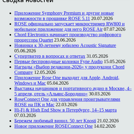
Приложение Symphony Premium и другие новые
возможности в прошивке ROSE 5.11
20.07.2026
ROSE официально запускает микростример RW800 и
мобильное приложение для него ROSE Air
07.07.2026
Chord Electronics начинает производство цифрового
процессора Quartet
23.06.2026
Новинки к 30-летнему юбилею Acoustic Signature
05.06.2026
Супертвитер в вопросах и ответах
31.05.2026
Первые беспроводные колонки Fyne Audio
15.05.2026
Награды «Выбор редакции-2026» у продукции Chord
Company
12.05.2026
Приложение Rose One выходит для Apple, Android,
Windows и Mac
05.04.2026
Выставка наушников и портативного аудио в Москве, 4–
5 апреля, отель «Альянс-Бородино»
30.03.2026
RoseConnect One для управления проигрывателями
ROSE на ПК и Mac
22.03.2026
Hi-Fi & High End Show в Петербурге, 14–15 марта
07.03.2026
Бережем любимый винил. 50 лет Knosti
21.02.2026
Новое приложение ROSEConnect One
14.02.2026