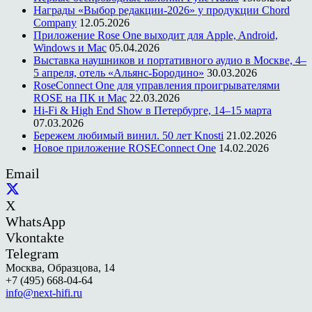
Награды «Выбор редакции-2026» у продукции Chord
Company
12.05.2026
Приложение Rose One выходит для Apple, Android,
Windows и Mac
05.04.2026
Выставка наушников и портативного аудио в Москве, 4–
5 апреля, отель «Альянс-Бородино»
30.03.2026
RoseConnect One для управления проигрывателями
ROSE на ПК и Mac
22.03.2026
Hi-Fi & High End Show в Петербурге, 14–15 марта
07.03.2026
Бережем любимый винил. 50 лет Knosti
21.02.2026
Новое приложение ROSEConnect One
14.02.2026
Email
X
WhatsApp
Vkontakte
Telegram
Москва, Образцова, 14
+7 (495) 668-04-64
info@next-hifi.ru