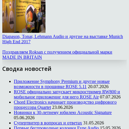
Diapason, Tonar, Lehmann Audio и другие на выставке Munich
High End 2017
Поздравляем Roksan с получением официальной марки
MADE IN BRITAIN
Сводка новостей
Приложение Symphony Premium и другие новые
возможности в прошивке ROSE 5.11
20.07.2026
ROSE официально запускает микростример RW800 и
мобильное приложение для него ROSE Air
07.07.2026
Chord Electronics начинает производство цифрового
процессора Quartet
23.06.2026
Новинки к 30-летнему юбилею Acoustic Signature
05.06.2026
Супертвитер в вопросах и ответах
31.05.2026
Первые беспроводные колонки Fyne Audio
15.05.2026