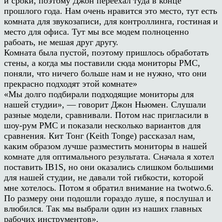
и сроки, поэтому Джон переехал туда в конце
прошлого года. Нам очень нравится это место, тут есть
комната для звукозаписи, для контроллинга, гостиная и
место для офиса. Тут мы все модем полноценно
рабоать, не мешая друг другу.
Комната была пустой, поэтому пришлось обработать
стены, а когда мы поставили сюда мониторы PMC,
поняли, что ничего больше нам и не нужно, что они
прекрасно подходят этой комнате»
«Мы долго подбирали подходящие мониторы для
нашей студии», — говорит Джон Ньюмен. Слушали
разные модели, сравнивали. Потом нас пригласили в
шоу-рум PMC и показали несколько вариантов для
сравнения. Кит Тонг (Keith Tonge) рассказал нам,
каким образом лучше разместить мониторы в нашей
комнате для оптимального результата. Сначала я хотел
поставить IB1S, но они оказались слишком большими
для нашей студии, не давали той гибкости, которой
мне хотелось. Потом я обратил внимание на twotwo.6.
По размеру они подошли гораздо луше, я послушал и
влюбился. Так мы выбрали один из наших главных
рабочих инструментов».