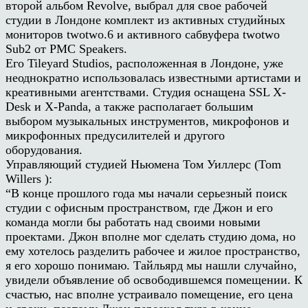
второй альбом Revolve, выбрал для свое рабочей
студии в Лондоне комплект из активных студийных
мониторов twotwo.6 и активного сабвуфера twotwo
Sub2 от PMC Speakers.
Его Tileyard Studios, расположенная в Лондоне, уже
неоднократно использовалась известными артистами и
креативными агентствами. Студия оснащена SSL X-
Desk и X-Panda, а также располагает большим
выбором музыкальных инструментов, микрофонов и
микрофонных предусилителей и другого
оборудования.
Управляющий студией Ньюмена Том Уиллерс (Tom
Willers ):
“В конце прошлого года мы начали серьезный поиск
студии с офисным пространством, где Джон и его
команда могли бы работать над своими новыми
проектами. Джон вполне мог сделать студию дома, но
ему хотелось разделить рабочее и жилое пространство,
я его хорошо понимаю. Тайльярд мы нашли случайно,
увидели объявление об освободившемся помещении. К
счастью, нас вполне устраивало помещение, его цена