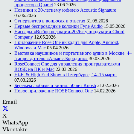
процессора Quartet
23.06.2026
Новинки к 30-летнему юбилею Acoustic Signature
05.06.2026
Супертвитер в вопросах и ответах
31.05.2026
Первые беспроводные колонки Fyne Audio
15.05.2026
Награды «Выбор редакции-2026» у продукции Chord
Company
12.05.2026
Приложение Rose One выходит для Apple, Android,
Windows и Mac
05.04.2026
Выставка наушников и портативного аудио в Москве, 4–
5 апреля, отель «Альянс-Бородино»
30.03.2026
RoseConnect One для управления проигрывателями
ROSE на ПК и Mac
22.03.2026
Hi-Fi & High End Show в Петербурге, 14–15 марта
07.03.2026
Бережем любимый винил. 50 лет Knosti
21.02.2026
Новое приложение ROSEConnect One
14.02.2026
Email
X
WhatsApp
Vkontakte