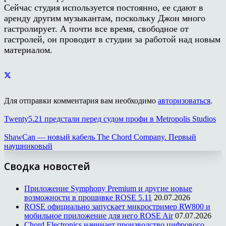
Сейчас студия используется постоянно, ее сдают в
аренду другим музыкантам, поскольку Джон много
гастролирует. А почти все время, свободное от
гастролей, он проводит в студии за работой над новым
материалом.
Для отправки комментария вам необходимо
авторизоваться
.
Twenty5.21 предстали перед судом профи в Metropolis Studios
ShawCan — новый кабель The Chord Company. Первый
наушниковый
Сводка новостей
Приложение Symphony Premium и другие новые
возможности в прошивке ROSE 5.11
20.07.2026
ROSE официально запускает микростример RW800 и
мобильное приложение для него ROSE Air
07.07.2026
Chord Electronics начинает производство цифрового