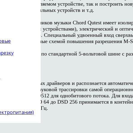
азования в добавляемом устройстве, так и построить н
интернетом, мобильных устройств и т.д.
цифровых источников музыки Chord Qutest имеет изолир
или портативными устройствами), электрический и оптич
роигрывателя СD). Специальный удвоенный вход сверхвыс
товые
ctronics, оснащенные схемой повышения разрешения M-S
арезку
к, подключаемый по стандартной 5-вольтовой шине с ра
)
ановки специальных драйверов и распознается автоматич
бход встроенной звуковой трассировки самой операционн
сигнала ИКМ и DSD512 для однобитового потока. Для вхо
вый поток от DSD 64 до DSD 256 принимается в контейн
) потоке до 512 МГц.
лектропитания)