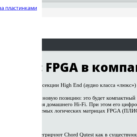
 за пластинками
UTEST: FPGA в комп
тляющей новинкой секции High End (аудио класса «люкс»
аймет совершенно новую позицию: это будет компактный (
чения, то есть для домашнего Hi-Fi. При этом его цифр
ных на программируемых логических матрицах FPGA (ПЛИ
ния удобно интегрируют Chord Qutest как в существующ