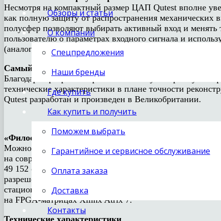
Несмотря на компактный размер ЦАП Qutest вполне уве
Обзоры и статьи
как полную защиту от распространения механических в
полусфер позволяют выбирать активный вход и менять 
О компании
пользователю о параметрах входного сигнала и исполь
(аналоговый RCA) можно регулировать трехступенчатым 
Спецпредложения
Самый передовой компактный ЦАП в мире
Наши бренды
Благодаря программно реализованному алгоритму инте
технические характеристики в плане точности реконст
Где купить
Qutest разработан и произведен в Великобритании.
Как купить и получить
Поможем выбрать
«Философия» новой модели в линейке Chord Electron
Можно предположить, что разработчики задали два век
Гарантийное и сервисное обслуживание
на современной элементной базе проверенного стацион
49 152 отвода). В сравнении с 2Qute уменьшились габа
Оплата заказа
разрешение на основных входах. Будет верным и рассм
стационарный его вариант — без аккумулятора, без уси
Доставка
на FPGA-матрицах Xilinx Atrix 7.
Контакты
Технические характеристики