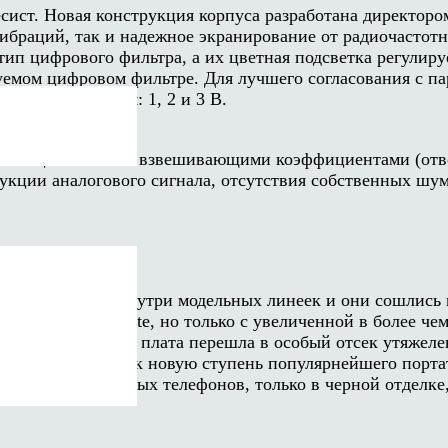
сист. Новая конструкция корпуса разработана директоро
ибраций, так и надежное экранирование от радиочасто
тип цифрового фильтра, а их цветная подсветка регули
зуемом цифровом фильтре. Для лучшего согласования с п
переключателем: 1, 2 и 3 В.
рполяции с 49 152 взвешивающими коэффициентами (отво
рукции аналогового сигнала, отсутствия собственных шу
ics
тора эволюции внутри модельных линеек и они сошлись 
арного ЦАПа 2Qute, но только с увеличенной в более че
риты, материнская плата перешла в особый отсек утяжел
атривать Qutest как новую ступень популярнейшего порт
лителя для головных телефонов, только в черной отделке