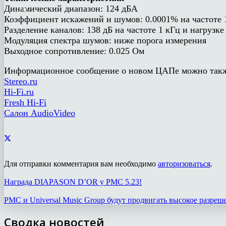
Динамический диапазон: 124 дБА
Коэффициент искажений и шумов: 0.0001% на частоте 
Разделение каналов: 138 дБ на частоте 1 кГц и нагрузке
Модуляция спектра шумов: ниже порога измерения
Выходное сопротивление: 0.025 Ом
Информационное сообщение о новом ЦАПе можно такж
Stereo.ru
Hi-Fi.ru
Fresh Hi-Fi
Салон AudioVideo
Для отправки комментария вам необходимо
авторизоваться
.
Награда DIAPASON D’OR у PMC 5.23!
PMC и Universal Music Group будут продвигать высокое разреш
Сводка новостей