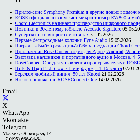
Приложение Symphony Premium и другие новые возможн
ROSE официально запускает микростример RW800 и моб
Chord Electronics начинает производство цифрового проце
Новинки к 30-летнему юбилею Acoustic Signature
05.06.2
Супертвитер в вопросах и ответах
31.05.2026
Первые беспроводные колонки Fyne Audio
15.05.2026
Награды «Выбор редакции-2026» у продукции Chord Co
Приложение Rose One выходит для Apple, Android, Windo
Выставка наушников и портативного аудио в Москве, 4–5
RoseConnect One для управления проигрывателями ROSE
Hi-Fi & High End Show в Петербурге, 14–15 марта
07.03.2
Бережем любимый винил. 50 лет Knosti
21.02.2026
Новое приложение ROSEConnect One
14.02.2026
Email
X
WhatsApp
Vkontakte
Telegram
Москва, Образцова, 14
+7 (495) 668-04-64