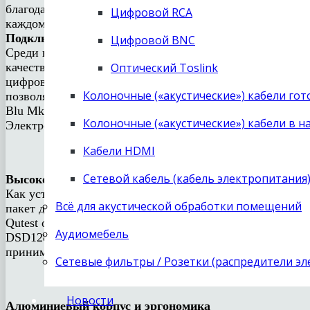
благодаря передовым методам цифроаналогового преобр
Цифровой RCA
каждом доме цифровых источников музыки: ноутбука с 
Подключения
Цифровой BNC
Среди входных интерфейсов для подключения внешних 
качестве устройства воспроизведения с компьютерами 
Оптический Toslink
цифровых устройств от спутникового телевидения до п
Колоночные («акустические») кабели го
позволяет использовать цифровые источники Chord Ele
Blu Mk II).
Колоночные («акустические») кабели в н
Электропитание Chord Qutest вынесено во внешний бло
Кабели HDMI
Сетевой кабель (кабель электропитания
Высокое разрешение
Как устройство USB-Audio Chord Qutest не требует уст
Всё для акустической обработки помещений
пакет драйверов, в том числе ASIO, обеспечивающее о
Qutest обеспечивает разрешение 32 бита/768 кГц для 
Аудиомебель
DSD128, для оптического — 24 бита/192 кГц. Однобито
принимается и обрабатывается в нативном (нетронутом
Сетевые фильтры / Розетки (распредители э
Новости
Алюминиевый корпус и эргономика