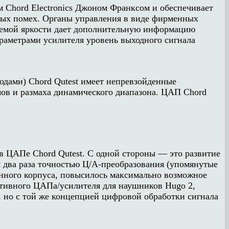
м Chord Electronics Джоном Франксом и обеспечивает
тных помех. Органы управления в виде фирменных
руемой яркости дает дополнительную информацию
араметрами усилителя уровень выходного сигнала
дами) Chord Qutest имеет непревзойденные
мов и размаха динамического диапазона. ЦАП Chord
в ЦАПе Chord Qutest. С одной стороны — это развитие
м два раза точностью Ц/А-преобразования (упомянутые
енного корпуса, повысилось максимально возможное
ативного ЦАПа/усилителя для наушников Hugo 2,
, но с той же концепцией цифровой обработки сигнала