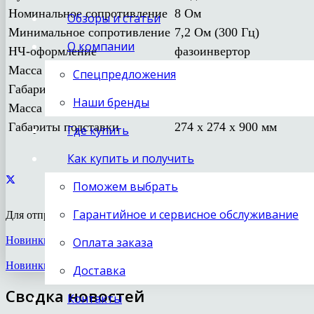
Номинальное сопротивление
8 Ом
Обзоры и статьи
Минимальное сопротивление
7,2 Ом (300 Гц)
О компании
НЧ-оформление
фазоинвертор
Масса без подставки
4,5 кг
Спецпредложения
Габариты без подставки
190 х 260 х 285 мм
Наши бренды
Масса подставки
12,6 кг
Габариты подставки
274 х 274 х 900 мм
Где купить
Как купить и получить
Поможем выбрать
Гарантийное и сервисное обслуживание
Для отправки комментария вам необходимо
авторизоваться
.
Новинки High End 2018: акустические системы PMC Fact Fenest
Оплата заказа
Новинки High End 2018: настольный ЦАП и усилитель для на
Доставка
Сводка новостей
Контакты