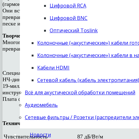
(гармония электроакустических параметров и звука) и 
Цифровой RCA
Они встретились в 2015 на выставке в Милане. Оба жив
превращения предмета обихода в объект искусства. Фас
Цифровой BNC
песке или звуковой волны от музыкального инструмент
Оптический Toslink
Творческий процесс
Многогранный корпус Karis Wave делается из выдержанн
Колоночные («акустические») кабели го
превращается в произведение искусства с фирменным 
Колоночные («акустические») кабели в н
Кабели HDMI
Специально для этой модели разработаны новые стальн
НЧ-динамик диаметром 110 мм используется без разделит
Сетевой кабель (кабель электропитания
19-миллиметровый высокочастотник с шелковым куполо
Всё для акустической обработки помещений
инструментов, акустических подсказок записи гарантир
Плата фильтра ВЧ размещена непосредственно у входны
Аудиомебель
Сетевые фильтры / Розетки (распредители э
Технические характеристики
Новости
Чувствительность
87 дБ/Вт/м