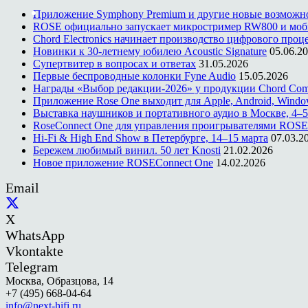
Приложение Symphony Premium и другие новые возможн
ROSE официально запускает микростример RW800 и моб
Chord Electronics начинает производство цифрового проце
Новинки к 30-летнему юбилею Acoustic Signature
05.06.2
Супертвитер в вопросах и ответах
31.05.2026
Первые беспроводные колонки Fyne Audio
15.05.2026
Награды «Выбор редакции-2026» у продукции Chord Co
Приложение Rose One выходит для Apple, Android, Windo
Выставка наушников и портативного аудио в Москве, 4–5
RoseConnect One для управления проигрывателями ROSE
Hi-Fi & High End Show в Петербурге, 14–15 марта
07.03.2
Бережем любимый винил. 50 лет Knosti
21.02.2026
Новое приложение ROSEConnect One
14.02.2026
Email
X
WhatsApp
Vkontakte
Telegram
Москва, Образцова, 14
+7 (495) 668-04-64
info@next-hifi.ru