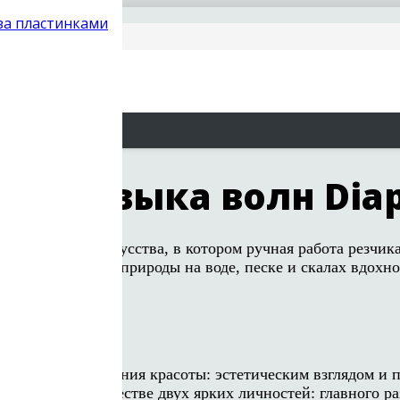
 за пластинками
18: музыка волн Dia
ящий объект искусства, в котором ручная работа резчик
ьптуру от самой природы на воде, песке и скалах вдохно
него подтверждения красоты: эстетическим взглядом и п
тивном сотрудничестве двух ярких личностей: главного 