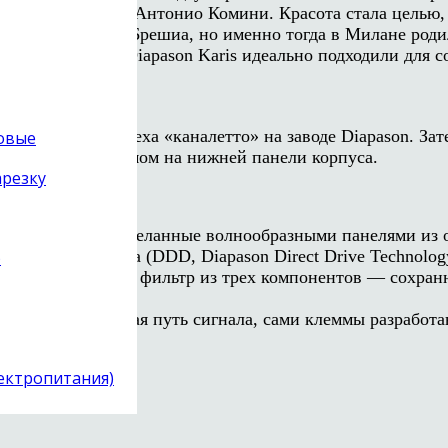
резчика по дереву Антонио Комини. Красота стала целью
ут и работают в Брешиа, но именно тогда в Милане роди
еточные формы Diapason Karis идеально подходили для со
а.
ых заготовок ореха «каналетто» на заводе Diapason. За
товые
выжженным клеймом на нижней панели корпуса.
арезку
ые подставки, отделанные волнообразными панелями из о
ельного фильтра (DDD, Diapason Direct Drive Technology
)
м имеет простой фильтр из трех компонентов — сохранн
ована.
х клемм, сокращая путь сигнала, сами клеммы разработа
лектропитания)