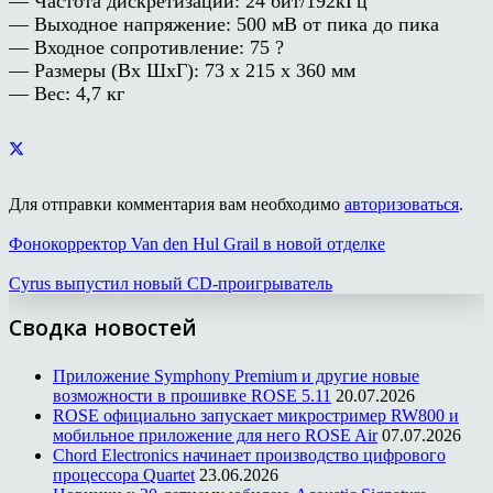
— Частота дискретизации: 24 бит/192кГц
— Выходное напряжение: 500 мВ от пика до пика
— Входное сопротивление: 75 ?
— Размеры (Вх ШхГ): 73 х 215 х 360 мм
— Вес: 4,7 кг
Для отправки комментария вам необходимо
авторизоваться
.
Фонокорректор Van den Hul Grail в новой отделке
Cyrus выпустил новый CD-проигрыватель
Сводка новостей
Приложение Symphony Premium и другие новые
возможности в прошивке ROSE 5.11
20.07.2026
ROSE официально запускает микростример RW800 и
мобильное приложение для него ROSE Air
07.07.2026
Chord Electronics начинает производство цифрового
процессора Quartet
23.06.2026