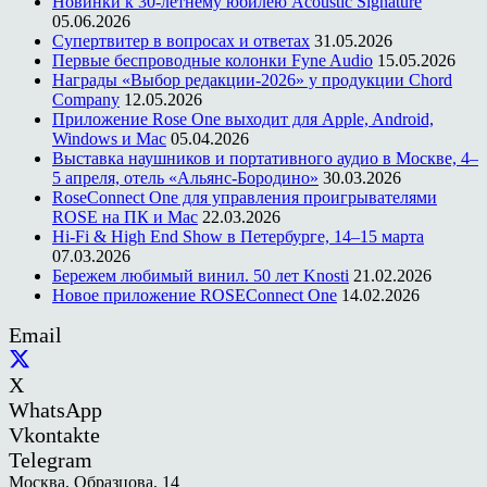
Новинки к 30-летнему юбилею Acoustic Signature
05.06.2026
Супертвитер в вопросах и ответах
31.05.2026
Первые беспроводные колонки Fyne Audio
15.05.2026
Награды «Выбор редакции-2026» у продукции Chord
Company
12.05.2026
Приложение Rose One выходит для Apple, Android,
Windows и Mac
05.04.2026
Выставка наушников и портативного аудио в Москве, 4–
5 апреля, отель «Альянс-Бородино»
30.03.2026
RoseConnect One для управления проигрывателями
ROSE на ПК и Mac
22.03.2026
Hi-Fi & High End Show в Петербурге, 14–15 марта
07.03.2026
Бережем любимый винил. 50 лет Knosti
21.02.2026
Новое приложение ROSEConnect One
14.02.2026
Email
X
WhatsApp
Vkontakte
Telegram
Москва, Образцова, 14