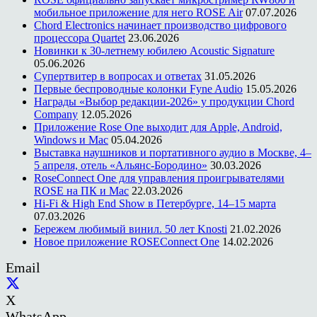
мобильное приложение для него ROSE Air
07.07.2026
Chord Electronics начинает производство цифрового
процессора Quartet
23.06.2026
Новинки к 30-летнему юбилею Acoustic Signature
05.06.2026
Супертвитер в вопросах и ответах
31.05.2026
Первые беспроводные колонки Fyne Audio
15.05.2026
Награды «Выбор редакции-2026» у продукции Chord
Company
12.05.2026
Приложение Rose One выходит для Apple, Android,
Windows и Mac
05.04.2026
Выставка наушников и портативного аудио в Москве, 4–
5 апреля, отель «Альянс-Бородино»
30.03.2026
RoseConnect One для управления проигрывателями
ROSE на ПК и Mac
22.03.2026
Hi-Fi & High End Show в Петербурге, 14–15 марта
07.03.2026
Бережем любимый винил. 50 лет Knosti
21.02.2026
Новое приложение ROSEConnect One
14.02.2026
Email
X
WhatsApp