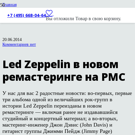
Главная
Новости
Новости вендоров
+7 (495) 668-04-64
Вы отложили
Товар
в свою корзину.
Led Zeppelin в новом ремастеринге на PMC
20.06.2014
Комментариев нет
Led Zeppelin в новом
ремастеринге на PMC
У нас для вас 2 радостные новости: во-первых, первые
три альбома одной из величайших рок-групп в
истории Led Zeppelin переизданы в новом
ремастеринге — включая ранее не издававшийся
студийный и концертный материал; а во-вторых,
мастеринг-инженер Джон Дэвис (John Davis) и
гитарист группы Джимми Пейдж (Jimmy Page)