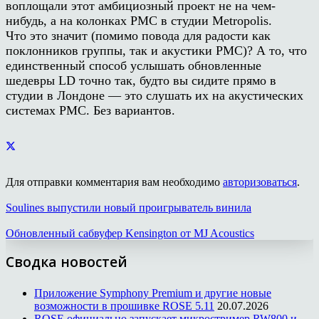
воплощали этот амбициозный проект не на чем-
нибудь, а на колонках PMC в студии Metropolis.
Что это значит (помимо повода для радости как
поклонников группы, так и акустики PMC)? А то, что
единственный способ услышать обновленные
шедевры LD точно так, будто вы сидите прямо в
студии в Лондоне — это слушать их на акустических
системах PMC. Без вариантов.
Для отправки комментария вам необходимо
авторизоваться
.
Soulines выпустили новый проигрыватель винила
Обновленный сабвуфер Kensington от MJ Acoustics
Сводка новостей
Приложение Symphony Premium и другие новые
возможности в прошивке ROSE 5.11
20.07.2026
ROSE официально запускает микростример RW800 и