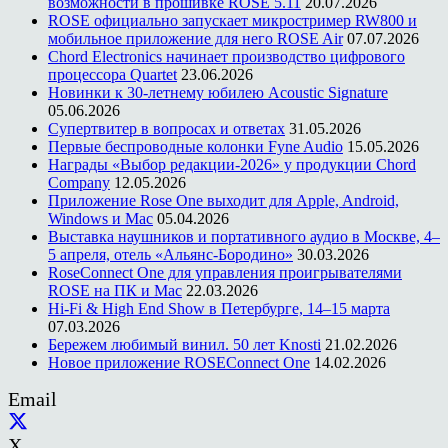
возможности в прошивке ROSE 5.11
20.07.2026
ROSE официально запускает микростример RW800 и
мобильное приложение для него ROSE Air
07.07.2026
Chord Electronics начинает производство цифрового
процессора Quartet
23.06.2026
Новинки к 30-летнему юбилею Acoustic Signature
05.06.2026
Супертвитер в вопросах и ответах
31.05.2026
Первые беспроводные колонки Fyne Audio
15.05.2026
Награды «Выбор редакции-2026» у продукции Chord
Company
12.05.2026
Приложение Rose One выходит для Apple, Android,
Windows и Mac
05.04.2026
Выставка наушников и портативного аудио в Москве, 4–
5 апреля, отель «Альянс-Бородино»
30.03.2026
RoseConnect One для управления проигрывателями
ROSE на ПК и Mac
22.03.2026
Hi-Fi & High End Show в Петербурге, 14–15 марта
07.03.2026
Бережем любимый винил. 50 лет Knosti
21.02.2026
Новое приложение ROSEConnect One
14.02.2026
Email
X