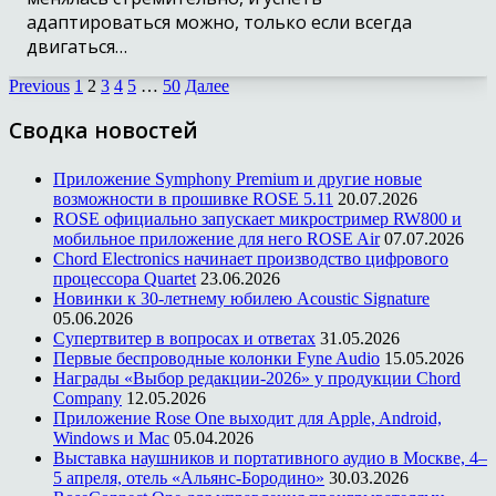
адаптироваться можно, только если всегда
двигаться…
Previous
1
2
3
4
5
…
50
Далее
Сводка новостей
Приложение Symphony Premium и другие новые
возможности в прошивке ROSE 5.11
20.07.2026
ROSE официально запускает микростример RW800 и
мобильное приложение для него ROSE Air
07.07.2026
Chord Electronics начинает производство цифрового
процессора Quartet
23.06.2026
Новинки к 30-летнему юбилею Acoustic Signature
05.06.2026
Супертвитер в вопросах и ответах
31.05.2026
Первые беспроводные колонки Fyne Audio
15.05.2026
Награды «Выбор редакции-2026» у продукции Chord
Company
12.05.2026
Приложение Rose One выходит для Apple, Android,
Windows и Mac
05.04.2026
Выставка наушников и портативного аудио в Москве, 4–
5 апреля, отель «Альянс-Бородино»
30.03.2026