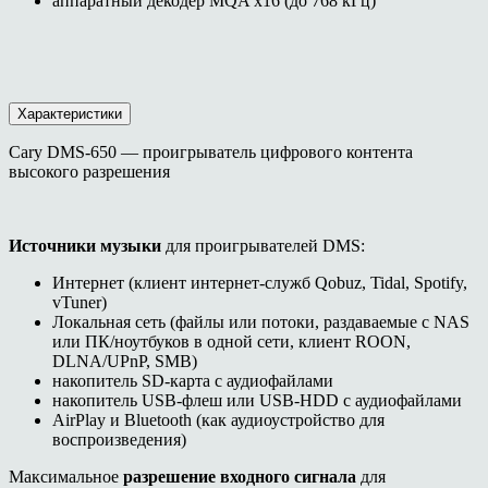
аппаратный декодер MQA x16 (до 768 кГц)
Характеристики
Cary DMS-650 — проигрыватель цифрового контента
высокого разрешения
Источники музыки
для проигрывателей DMS:
Интернет (клиент интернет-служб Qobuz, Tidal, Spotify,
vTuner)
Локальная сеть (файлы или потоки, раздаваемые с NAS
или ПК/ноутбуков в одной сети, клиент ROON,
DLNA/UPnP, SMB)
накопитель SD-карта с аудиофайлами
накопитель USB-флеш или USB-HDD с аудиофайлами
AirPlay и Bluetooth (как аудиоустройство для
воспроизведения)
Максимальное
разрешение входного сигнала
для