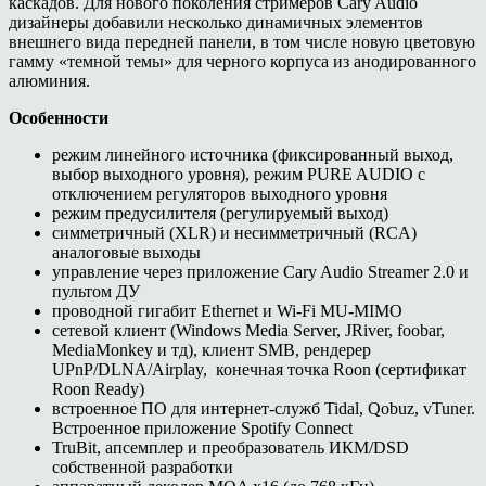
каскадов. Для нового поколения стримеров Cary Audio
дизайнеры добавили несколько динамичных элементов
внешнего вида передней панели, в том числе новую цветовую
гамму «темной темы» для черного корпуса из анодированного
алюминия.
Особенности
режим линейного источника (фиксированный выход,
выбор выходного уровня), режим PURE AUDIO с
отключением регуляторов выходного уровня
режим предусилителя (регулируемый выход)
симметричный (XLR) и несимметричный (RCA)
аналоговые выходы
управление через приложение Cary Audio Streamer 2.0 и
пультом ДУ
проводной гигабит Ethernet и Wi-Fi MU-MIMO
сетевой клиент (Windows Media Server, JRiver, foobar,
MediaMonkey и тд), клиент SMB, рендерер
UPnP/DLNA/Airplay, конечная точка Roon (сертификат
Roon Ready)
встроенное ПО для интернет-служб Tidal, Qobuz, vTuner.
Встроенное приложение Spotify Connect
TruBit, апсемплер и преобразователь ИКМ/DSD
собственной разработки