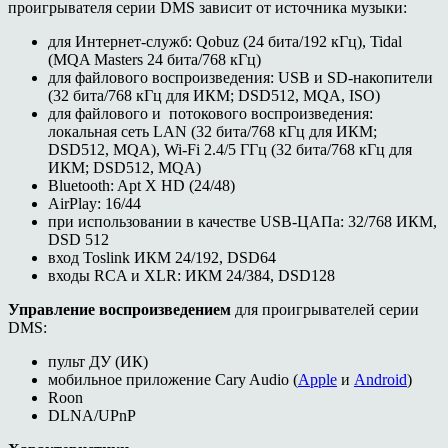
проигрывателя серии DMS зависит от источника музыки:
для Интернет-служб: Qobuz (24 бита/192 кГц), Tidal
(MQA Masters 24 бита/768 кГц)
для файлового воспроизведения: USB и SD-накопители
(32 бита/768 кГц для ИКМ; DSD512, MQA, ISO)
для файлового и потокового воспроизведения:
локальная сеть LAN (32 бита/768 кГц для ИКМ;
DSD512, MQA), Wi-Fi 2.4/5 ГГц (32 бита/768 кГц для
ИКМ; DSD512, MQA)
Bluetooth: Apt X HD (24/48)
AirPlay: 16/44
при использовании в качестве USB-ЦАПа: 32/768 ИКМ,
DSD 512
вход Toslink ИКМ 24/192, DSD64
входы RCA и XLR: ИКМ 24/384, DSD128
Управление воспроизведением
для проигрывателей серии
DMS:
пульт ДУ (ИК)
мобильное приложение Cary Audio (
Apple
и
Android
)
Roon
DLNA/UPnP