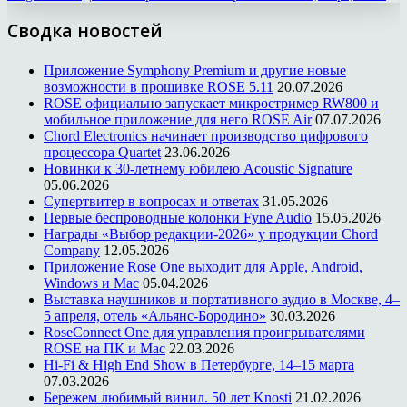
Сводка новостей
Приложение Symphony Premium и другие новые
возможности в прошивке ROSE 5.11
20.07.2026
ROSE официально запускает микростример RW800 и
мобильное приложение для него ROSE Air
07.07.2026
Chord Electronics начинает производство цифрового
процессора Quartet
23.06.2026
Новинки к 30-летнему юбилею Acoustic Signature
05.06.2026
Супертвитер в вопросах и ответах
31.05.2026
Первые беспроводные колонки Fyne Audio
15.05.2026
Награды «Выбор редакции-2026» у продукции Chord
Company
12.05.2026
Приложение Rose One выходит для Apple, Android,
Windows и Mac
05.04.2026
Выставка наушников и портативного аудио в Москве, 4–
5 апреля, отель «Альянс-Бородино»
30.03.2026
RoseConnect One для управления проигрывателями
ROSE на ПК и Mac
22.03.2026
Hi-Fi & High End Show в Петербурге, 14–15 марта
07.03.2026
Бережем любимый винил. 50 лет Knosti
21.02.2026