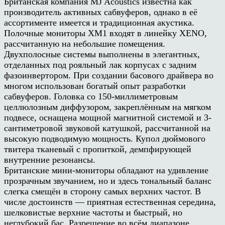
Британская компания MJ Acoustics известна как
производитель активных сабвуферов, однако в её
ассортименте имеется и традиционная акустика.
Полочные мониторы XM1 входят в линейку XENO,
рассчитанную на небольшие помещения.
Двухполосные системы выполнены в элегантных,
отделанных под рояльный лак корпусах с задним
фазоинвертором. При создании басового драйвера во
многом использован богатый опыт разработки
сабвуферов. Головка со 150-миллиметровым
целлюлозным диффузором, закреплённым на мягком
подвесе, оснащена мощной магнитной системой и 3-
сантиметровой звуковой катушкой, рассчитанной на
высокую подводимую мощность. Купол дюймового
твитера тканевый с пропиткой, демпфирующей
внутренние резонансы.
Британские мини-мониторы обладают на удивление
прозрачным звучанием, но и здесь тональный баланс
слегка смещён в сторону самых верхних частот. В
числе достоинств — приятная естественная середина,
шелковистые верхние частоты и быстрый, но
неглубокий бас. Разрешение во всём диапазоне