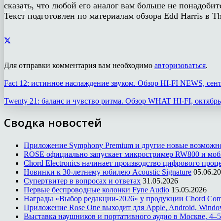
сказать, что любой его аналог вам больше не понадобит
Текст подготовлен по материалам обзора Edd Harris в T
Для отправки комментария вам необходимо
авторизоваться
.
Fact 12: истинное наслаждение звуком. Обзор HI-FI NEWS, сент
Twenty 21: баланс и чувство ритма. Обзор WHAT HI-FI, октябрь
Сводка новостей
Приложение Symphony Premium и другие новые возможн
ROSE официально запускает микростример RW800 и моб
Chord Electronics начинает производство цифрового проце
Новинки к 30-летнему юбилею Acoustic Signature
05.06.2
Супертвитер в вопросах и ответах
31.05.2026
Первые беспроводные колонки Fyne Audio
15.05.2026
Награды «Выбор редакции-2026» у продукции Chord Co
Приложение Rose One выходит для Apple, Android, Windo
Выставка наушников и портативного аудио в Москве, 4–5