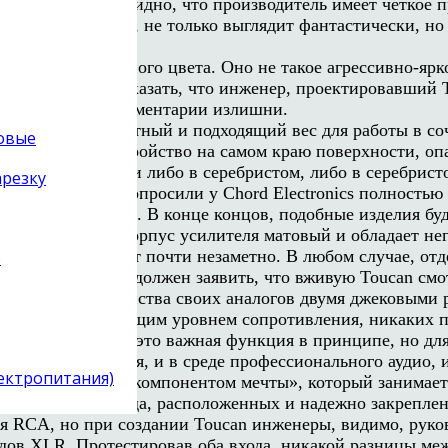
ий, сразу стало видно, что производитель имеет четкое 
онного алюминия, не только выглядит фантастически, но 
м оком» красного цвета. Оно не такое агрессивно-яркое
й мысли. Стоит сказать, что инженер, проектировавший T
есь, пожалуй, комментарии излишни.
 и имеющий приятный и подходящий вес для работы в с
товые
и вы оставите устройство на самом краю поверхности, оп
можно приобрести либо в серебристом, либо в серебристо
арезку
ый «низ»). Мы попросили у Chord Electronics полностью 
подобной просьбой. В конце концов, подобные изделия бу
упомянуть, что корпус усилителя матовый и обладает нег
апине) оно будет почти незаметно. В любом случае, отде
)
сам усилитель, я должен заявить, что вживую Toucan смо
чается от большинства своих аналогов двумя джековыми 
ки с соответствующим уровнем сопротивления, никаких п
аться не будет: это важная функция в принципе, но дл
бычного слушателя, и в среде профессионального аудио, 
лектропитания)
так называемым «компонентом мечты», который занимает
х аналоговых входа, расположенных и надежно закреплен
я RCA, но при создании Toucan инженеры, видимо, руко
одов XLR. Протестировав оба входа, никакой разницы м