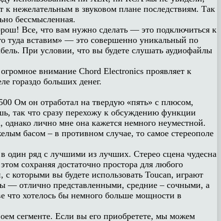
ит к нежелательным в звуковом плане последствиям. Так
льно бессмысленная.
рош! Все, что вам нужно сделать — это подключиться к
его туда вставим» — это совершенно уникальный по
бель. При условии, что вы будете слушать аудиофайлы
огромное внимание Chord Electronics проявляет к
ле гораздо больших денег.
500 Ом он отработал на твердую «пять» с плюсом,
шь, так что сразу перехожу к обсуждению функции
, однако лично мне она кажется немного неуместной.
желым басом – в противном случае, то самое стереополе
ь в один ряд с лучшими из лучших. Стерео сцена чудесна
 этом сохраняя достаточно простора для любого
, с которыми вы будете использовать Toucan, играют
оты — отлично представленными, средние – сочными, а
зве что хотелось бы немного больше мощности в
воем сегменте. Если вы его приобретете, мы можем