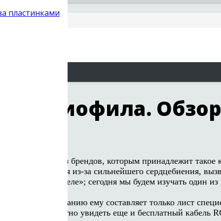
 за пластинками
рь, 2013
к аудиофила. Обзор 
nics стал одним из брендов, которым принадлежит такое
к чему придраться из-за сильнейшего сердцебиения, выз
 кто видел их «в деле»; сегодня мы будем изучать один 
ной коробке. Компанию ему составляет только лист спе
м, было бы приятно увидеть еще и бесплатный кабель RC