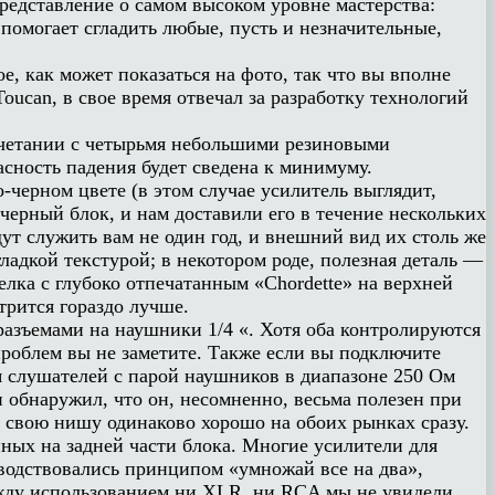
представление о самом высоком уровне мастерства:
помогает сгладить любые, пусть и незначительные,
, как может показаться на фото, так что вы вполне
oucan, в свое время отвечал за разработку технологий
очетании с четырьмя небольшими резиновыми
асность падения будет сведена к минимуму.
-черном цвете (в этом случае усилитель выглядит,
черный блок, и нам доставили его в течение нескольких
дут служить вам не один год, и внешний вид их столь же
ладкой текстурой; в некотором роде, полезная деталь —
лка с глубоко отпечатанным «Chordette» на верхней
трится гораздо лучше.
разъемами на наушники 1/4 «. Хотя оба контролируются
роблем вы не заметите. Также если вы подключите
я слушателей с парой наушников в диапазоне 250 Ом
и обнаружил, что он, несомненно, весьма полезен при
 свою нишу одинаково хорошо на обоих рынках сразу.
ных на задней части блока. Многие усилители для
водствовались принципом «умножай все на два»,
ежду использованием ни XLR, ни RCA мы не увидели,