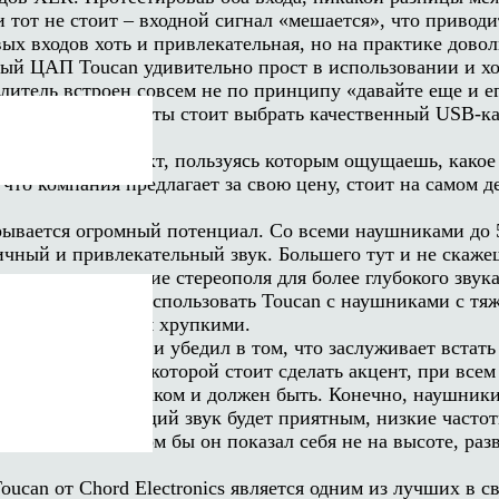
и тот не стоит – входной сигнал «мешается», что привод
ых входов хоть и привлекательная, но на практике дово
ный ЦАП Toucan удивительно прост в использовании и хо
илитель встроен совсем не по принципу «давайте еще и 
тому для его работы стоит выбрать качественный USB-ка
тно удивит.
иональный продукт, пользуясь которым ощущаешь, какое 
то компания предлагает за свою цену, стоит на самом де
крывается огромный потенциал. Со всеми наушниками до 
ичный и привлекательный звук. Большего тут и не скаже
ляется увеличение стереополя для более глубокого звука
ли вы планируете использовать Toucan с наушниками с тя
, а верхи слишком хрупкими.
но меня очаровал и убедил в том, что заслуживает встат
ерную точку, на которой стоит сделать акцент, при всем
а том месте, на каком и должен быть. Конечно, наушники
 что возможно: общий звук будет приятным, низкие част
о жанра, в котором бы он показал себя не на высоте, ра
can от Chord Electronics является одним из лучших в с