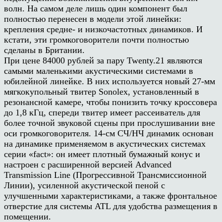
волн. На самом деле лишь один компонент был
полностью перенесен в модели этой линейки:
крепления средне- и низкочастотных динамиков. И
кстати, эти громкоговорители почти полностью
сделаны в Британии.
При цене 84000 рублей за пару Twenty.21 являются
самыми маленькими акустическими системами в
юбилейной линейке. В них используется новый 27-мм
мягкокупольный твитер Sonolex, установленный в
резонансной камере, чтобы понизить точку кроссовера
до 1,8 кГц, спереди твитер имеет рассеиватель для
более точной звуковой сцены при прослушивании вне
оси громкоговорителя. 14-см СЧ/НЧ динамик основан
на динамике применяемом в акустических системах
серии «fact»: он имеет плотный бумажный конус и
настроен с расширенной версией Advanced
Transmission Line (Прогрессивной Трансмиссионной
Линии), усиленной акустической пеной с
улучшенными характеристиками, а также фронтальное
отверстие для системы ATL для удобства размещения в
помещении.