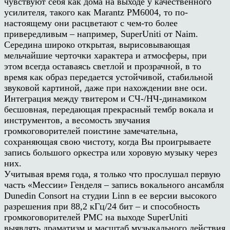
чувствуют себя как дома на выходе у качественного
усилителя, такого как Marantz PM6004, то по-
настоящему они расцветают с чем-то более
привередливым – например, SuperUniti от Naim.
Середина широко открытая, вырисовывающая
мельчайшие черточки характера и атмосферы, при
этом всегда оставаясь светлой и прозрачной, в то
время как образ передается устойчивой, стабильной
звуковой картиной, даже при нахождении вне оси.
Интеграция между твитером и СЧ-/НЧ-динамиком
бесшовная, передающая прекрасный тембр вокала и
инструментов, а весомость звучания
громкоговорителей поистине замечательна,
сохраняющая свою чистоту, когда Вы проигрываете
запись большого оркестра или хоровую музыку через
них.
Учитывая время года, я только что прослушал первую
часть «Мессии» Генделя – запись вокального ансамбля
Dunedin Consort на студии Linn в ее версии высокого
разрешения при 88,2 кГц/24 бит – и способность
громкоговорителей PMC на выходе SuperUniti
выявлять драматизм и масштаб музыкального действия