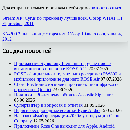
Для отправки комментария вам необходимо
авторизоваться
.
Stream XP: Cyrus по-прежнему лучше всех. Обзор WHAT HI-
FI, ноябрь, 2011
SA-200.2: на границе с идеалом. Обзор 10audio.com, январь,
2012
Сводка новостей
Приложение Symphony Premium и другие новые
возможности в прошивке ROSE 5.11
20.07.2026
ROSE официально запускает микростример RW800 и
мобильное приложение для него ROSE Air
07.07.2026
Chord Electronics начинает производство цифрового
процессора Quartet
23.06.2026
Новинки к 30-летнему юбилею Acoustic Signature
05.06.2026
Супертвитер в вопросах и ответах
31.05.2026
Первые беспроводные колонки Fyne Audio
15.05.2026
Награды «Выбор редакции-2026» у продукции Chord
Company
12.05.2026
Приложение Rose One выходит для Apple, Android,