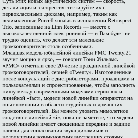
Суть этих новых акустических систем — скорость,
детализация и экспрессия: тестируйте их с
первоклассными дисками, например, таким как
великолепные Purcell sonatas в исполнении Retrospect
Trio, записанные на Linn Records — вместе с
высококачественной электроникой — и Вам будет не
трудно оценить, что делает эти маленькие
громкоговорители столь особенными.
Младшая модель юбилейной линейки PMC Twenty.21
звучит мощно и ярко, — говорит Тони Уильямс.
«PMC» отметили свое 20-летие праздничной линейкой
громкоговорителей, серией «Twenty». Изготовленные
после консультаций с дистрибьюторами, продавцами и
пользователями и спроектированные, чтобы заполнить
нишу между современными моделями серии «i» и
линейкой «fact», модели новой линейки опираются на
опыт компании в области студийных и домашних
громкоговорителей. Вы можете уловить мимолетное
сходство с линейкой «i», пока не заметите, что модели
новой линейки имеют скошенные передние и задние
панели для согласования звука динамиков и
недопущения возникновения внутренних стоячих