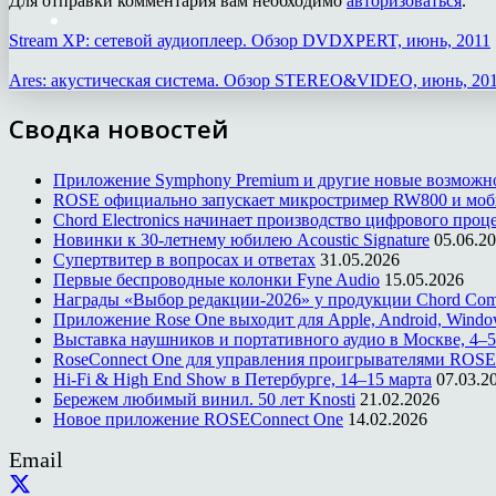
Для отправки комментария вам необходимо
авторизоваться
.
Stream XP: сетевой аудиоплеер. Обзор DVDXPERT, июнь, 2011
Ares: акустическая система. Обзор STEREO&VIDEO, июнь, 20
Сводка новостей
Приложение Symphony Premium и другие новые возможн
ROSE официально запускает микростример RW800 и моб
Chord Electronics начинает производство цифрового проце
Новинки к 30-летнему юбилею Acoustic Signature
05.06.2
Супертвитер в вопросах и ответах
31.05.2026
Первые беспроводные колонки Fyne Audio
15.05.2026
Награды «Выбор редакции-2026» у продукции Chord Co
Приложение Rose One выходит для Apple, Android, Windo
Выставка наушников и портативного аудио в Москве, 4–5
RoseConnect One для управления проигрывателями ROSE
Hi-Fi & High End Show в Петербурге, 14–15 марта
07.03.2
Бережем любимый винил. 50 лет Knosti
21.02.2026
Новое приложение ROSEConnect One
14.02.2026
Email