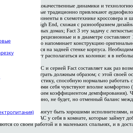
 – например, высококачественные динамики и технологию
во деталей, которые традиционно привлекают аудиофилов
сококлассные компоненты в схемотехнике кроссовера и ш
 в сегодняшнем High End, схожая с разнообразием дизай
ться в современных домах; Fact 3 эту задачу с легкость
 два из которых прецизионные и в диаметре составляют 1
товые
 целом все это напоминает конструкцию оригинального
частоты, находится на задней стенке корпуса. Необходи
арезку
е, в котором будут располагаться их колонки: я в небол
ишком бедно.
ной серией PMC и серией Fact составляет как раз возм
о заставить ее играть должным образом; с этой своей о
)
едставлял себе акустику, способную нормально работать
торными усилителями себя чувствуют вполне комфортно (
ак минимум неплохим коэффициентом демпфирования). Чу
льного баса, конечно, не будет, но отменный баланс меж
доказать, что они могут быть хорошими исполнителями, 
лектропитания)
авить здоровенную АС у себя в комнате, которые займут 
ются со своей работой и в маленьких спальнях, и в дост