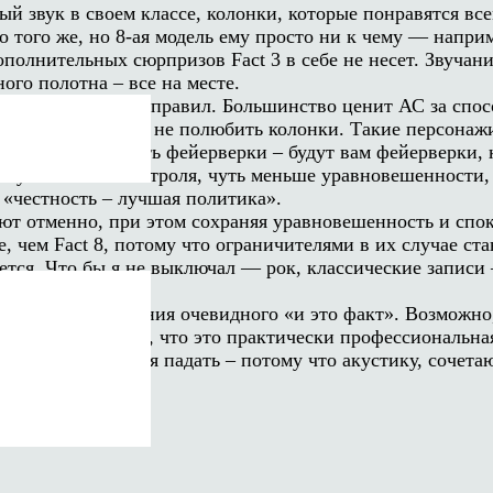
й звук в своем классе, колонки, которые понравятся все
но того же, но 8-ая модель ему просто ни к чему — напри
олнительных сюрпризов Fact 3 в себе не несет. Звучание 
ого полотна – все на месте.
 самых строгих правил. Большинство ценит АС за способ
ства может очень не полюбить колонки. Такие персонажи,
ане почти суров: есть фейерверки – будут вам фейерверки
ка чуть меньше контроля, чуть меньше уравновешенности,
 «честность – лучшая политика».
яют отменно, при этом сохраняя уравновешенность и спок
, чем Fact 8, потому что ограничителями в их случае ста
уется. Что бы я не выключал — рок, классические записи 
авшись от впихивания очевидного «и это факт». Возможно
день. Или потому, что это практически профессиональна
стет и не собирается падать – потому что акустику, соче