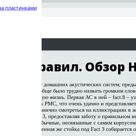
 за пластинками
огих правил. Обзор Hi
первый спецпроект домашних акустических систем; пред
момента Fact вообще было трудно назвать громким слово
ки на полноценную жизнь. Первая АС в ней – fact.8 – уз
олонных стойках PMC, что очень удачно и представляет 
торые будут гармонично смотреться на иллюстрациях в жу
е стойки под fact 3, предоставляя заботу о правильном
ок ставить их на обычные, несвязанные с самим корпусом
иям шпона. Фирменная же стойка под Fact 3 собирается о