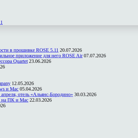
11
ости в прошивке ROSE 5.11
20.07.2026
ильное приложение для него ROSE Air
07.07.2026
ссора Quartet
23.06.2026
026
mpany
12.05.2026
ws и Mac
05.04.2026
 апреля, отель «Альянс-Бородино»
30.03.2026
 на ПК и Mac
22.03.2026
026