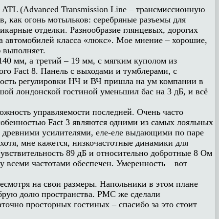
 ATL (Advanced Transmission Line – трансмиссионную
, как огонь мотыльков: серебряные разъемы для
икарные отделки. Разнообразие глянцевых, дорогих
на автомобилей класса «люкс». Мое мнение – хорошие,
ю выполняет.
40 мм, а третий – 19 мм, с мягким куполом из
 Fact 8. Панель с выходами и тумблерами, с
мость регулировки НЧ и ВЧ пришла на ум компании в
ьшой лондонской гостиной уменьшил бас на 3 дБ, и всё
ожность управляемости последней. Очень часто
собенностью Fact 3 являются одними из самых лояльных
 с древними усилителями, еле-еле выдающими по паре
хотя, мне кажется, низкочастотные динамики для
вствительность 89 дБ и относительно добротные 8 Ом
ду всеми частотами обеспечен. Умеренность – вот
несмотря на свои размеры. Напольники в этом плане
добрую долю пространства. PMC же сделали
аточно просторных гостиных – спасибо за это стоит