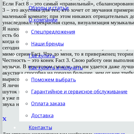
Если Fact 8 – это самый «правильный», сбалансированны
Обзоры и статьи
3 – это акустика для тех, кто хочет от звучания пример
маленькой комнате; при этом никаких отрицательных доп
О компании
унаследовал: прекрасная сцена, визуализация музыкальн
Я нахожу людей, создающих акустику PMC, аудиофилами
Спецпредложения
есть большой процент людей, которые ровно за эти каче
когда они совсем не на повестке дня. Fact 3 в этом пл
Наши бренды
сегодня без них. Очень просто. Если вам нужно от зву
мимо серии Fact. Что до меня, то я приверженец теории
Где купить
Честность – это конек Fact 3. Свою работу они выполн
музыки. В некотором смысле, это им удается даже лучше
Как купить и получить
акустика способна на гораздо большее, чем от нее треб
вырисовывая прекрасную масштабную звуковую сцену.
Поможем выбрать
Я лично счастлив, что написал весь этот обзор, удерж
Гарантийное и сервисное обслуживание
шуток принесли достаточно вечеринки и веселья в мой 
я уже представляю, как популярность ее все растет, ра
Оплата заказа
звука невозможно не любить. И это факт. Ой, черт…
Доставка
Контакты