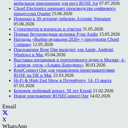
мобильное приложение для него ROSE Air
07.07.2026
Chord Electronics начинает производство цифрового
процессора Quartet
23.06.2026
Новинки к 30-летнему юбилею Acoustic Signature
05.06.2026
Супертвитер в вопросах и ответах
31.05.2026
Первые беспроводные колонки Fyne Audio
15.05.2026
Награды «Выбор редакции-2026» у продукции Chord
Company
12.05.2026
Приложение Rose One выходит для Apple, Android,
Windows и Mac
05.04.2026
Выставка наушников и портативного аудио в Москве, 4–
5 апреля, отель «Альянс-Бородино»
30.03.2026
RoseConnect One для управления проигрывателями
ROSE на ПК и Mac
22.03.2026
Hi-Fi & High End Show в Петербурге, 14–15 марта
07.03.2026
Бережем любимый винил. 50 лет Knosti
21.02.2026
Новое приложение ROSEConnect One
14.02.2026
Email
X
WhatsApp