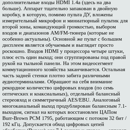
дополнительные входы HDMI 1.4а (здесь на два
больше). Аппарат тщательно запакован в двойную
коробку, в которую, помимо пульта ДУ, вложены
измерительный микрофон и миниатюрный пультик для
второй зоны, командующий громкостью, выбором
входов и диапазонов AM/FM-тюнера (которые не
особенно актуальны). Основной же пульт с большим
дисплеем является обучаемым и выглядит просто
роскошно. Входов HDMI у процессора четыре штуки,
плюс есть один выход; они сгруппированы под правой
рукой на тыльной панели. На этом видеосегмент
коммутационного хозяйства заканчивается. Остальная
часть задней стенки плотно забита различными
аудиотерминалами. Обращают на себя внимание
рекордное количество цифровых входов (по семь
оптических и коаксиальных), отдельный балансный
стереовход и симметричный AES/EBU. Аналоговый
многоканальный выход продублирован балансным 7.1-
выходом, сигнал на которых восстановлен ЦАПом
Burr-Brown PCM 1795, работающим с потоком 32 бит /
192 кГц. Допускается обход цифровых цепей