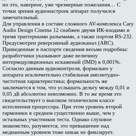
но это, наверное, уже чрезмерные пожелания… С
точки зрения аудионастроек аппарат получился
замечательный.
Для управления в составе сложного AV-комплекса Cary
Audio Design Cinema 12 снабжен двумя ИК-входами и
тремя триггерными разъемами, а также портом RS-232.
Предусмотрен реверсивный аудиоканал (ARC).
Приведенные в паспорте сведения весьма подробны:
разработчики указывают даже величину
интермодуляционных искажений (IMD) в 0,001%.
Согласно данным аудиоконтроля, формально у
аппарата исключительно стабильная амплитудно-
частотная характеристика; формальность же
заключается в том, что услышать дельту между 0,01 и
0,05 дБ абсолютно невозможно. В то же время это
свидетельствует о высоком техническом классе
исполнения процессора. При этом уровень второй
гармоники в среднем существенно выше, чем у
остальных участников теста. Однако слуховое
знакомство, разумеется, это превышение над
медианным уровнем тоже никак не фиксирует.