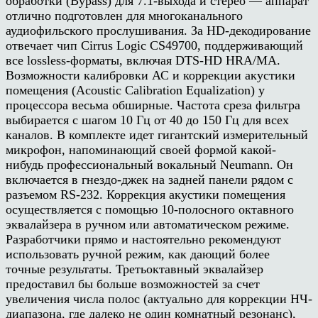
обработки (Bypass) для 7.1-выхода и стерео — аппарат
отлично подготовлен для многоканального
аудиофильского прослушивания. За HD-декодирование
отвечает чип Cirrus Logic CS49700, поддерживающий
все lossless-форматы, включая DTS-HD HRA/MA.
Возможности калибровки АС и коррекции акустики
помещения (Acoustic Calibration Equalization) у
процессора весьма обширные. Частота среза фильтра
выбирается с шагом 10 Гц от 40 до 150 Гц для всех
каналов. В комплекте идет гигантский измерительный
микрофон, напоминающий своей формой какой-
нибудь профессиональный вокальный Neumann. Он
включается в гнездо-джек на задней панели рядом с
разъемом RS-232. Коррекция акустики помещения
осуществляется с помощью 10-полосного октавного
эквалайзера в ручном или автоматическом режиме.
Разработчики прямо и настоятельно рекомендуют
использовать ручной режим, как дающий более
точные результаты. Третьоктавный эквалайзер
предоставил бы больше возможностей за счет
увеличения числа полос (актуально для коррекции НЧ-
диапазона, где далеко не один комнатный резонанс),