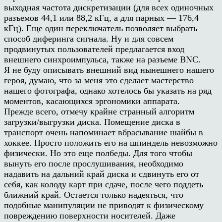
выходная частота дискретизации (для всех одиночных
разъемов 44,1 или 88,2 кГц, а для парных — 176,4
кГц). Еще один переключатель позволяет выбрать
способ диферинга сигнала. Ну и для совсем
продвинутых пользователей предлагается вход
внешнего синхроимпульса, также на разъеме BNC.
Я не буду описывать внешний вид нынешнего нашего
героя, думаю, что за меня это сделает мастерство
нашего фотографа, однако хотелось бы указать на ряд
моментов, касающихся эргономики аппарата.
Прежде всего, отмечу крайне странный алгоритм
загрузки/выгрузки диска. Помещение диска в
транспорт очень напоминает вбрасывание шайбы в
хоккее. Просто положить его на шпиндель невозможно
физически. Но это еще полбеды. Для того чтобы
вынуть его после прослушивания, необходимо
надавить на дальний край диска и сдвинуть его от
себя, как колоду карт при сдаче, после чего поддеть
ближний край. Остается только надеяться, что
подобные манипуляции не приводят к физическому
повреждению поверхности носителей. Даже