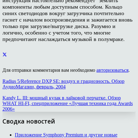
инструкция настоятельно рекомендует “землить”
компоненты любым доступным способом. Кольцо
синих светодиодов вокруг загрузчика почтительно
гаснет с началом воспроизведения и зажигается вновь
только при загрузке/выгрузке диска. Разумно и
логично, особенно с учетом того, что многие
предпочитают наслаждаться музыкой в полумраке.
Для отправки комментария вам необходимо
авторизоваться
.
Radius 5/Reference DXP SE: воздух и грациозность. Обзор
АудиоМагазин, февраль, 2004
Kandy L. III: мощный кулак в лайковой перчатке. Обзор
WHAT HI-FI, спецприложение «Лучшая техника года Awards
2006»
Сводка новостей
Приложение Symphony Premium и другие новые