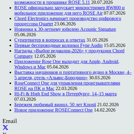
возможности в прошивке ROSE 5.11
20.07.2026
ROSE официально запускает микростример RW800 и
мобильное приложение для него ROSE Air
07.07.2026
Chord Electronics начинает производство цифрового
процессора Quartet
23.06.2026
Новинки к 30-летнему юбилею Acoustic Signature
05.06.2026
Супертвитер в вопросах и ответах
31.05.2026
Первые беспроводные колонки Fyne Audio
15.05.2026
Награды «Выбор редакции-2026» у продукции Chord
Company
12.05.2026
Приложение Rose One выходит для Apple, Android,
Windows и Mac
05.04.2026
Выставка наушников и портативного аудио в Москве, 4–
5 апреля, отель «Альянс-Бородино»
30.03.2026
RoseConnect One для управления проигрывателями
ROSE на ПК и Mac
22.03.2026
Hi-Fi & High End Show в Петербурге, 14–15 марта
07.03.2026
Бережем любимый винил. 50 лет Knosti
21.02.2026
Новое приложение ROSEConnect One
14.02.2026
Email