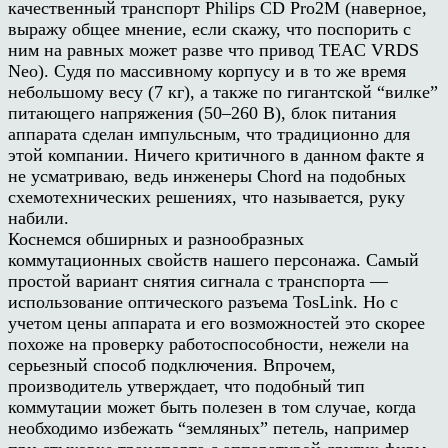
качественный транспорт Philips CD Pro2M (наверное,
выражу общее мнение, если скажу, что поспорить с
ним на равных может разве что привод TEAC VRDS
Neo). Судя по массивному корпусу и в то же время
небольшому весу (7 кг), а также по гигантской “вилке”
питающего напряжения (50–260 В), блок питания
аппарата сделан импульсным, что традиционно для
этой компании. Ничего критичного в данном факте я
не усматриваю, ведь инженеры Chord на подобных
схемотехнических решениях, что называется, руку
набили.
Коснемся обширных и разнообразных
коммутационных свойств нашего персонажа. Самый
простой вариант снятия сигнала с транспорта —
использование оптического разъема TosLink. Но с
учетом цены аппарата и его возможностей это скорее
похоже на проверку работоспособности, нежели на
серьезный способ подключения. Впрочем,
производитель утверждает, что подобный тип
коммутации может быть полезен в том случае, когда
необходимо избежать “земляных” петель, например