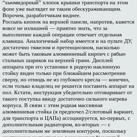
“хьюмидорный” хлопок крышки транспорта на этом
фоне уже выглядит не таким обескураживающим.
Впрочем, разработчикам виднее.
Россыпь кнопок на верхней панели, напротив, кажется
вовсе не излишней — приятно знать, что за
выполнение каждой операции отвечает отдельная
клавиша. Аналогичный набор имеется и на пульте ДУ,
достаточно тяжелом и претенциозном, насколько
может быть таковым алюминиевый кирпич с рябью
стальных шариков на верхней грани. Дисплей
аппарата при его установке в родную наклонную
стойку виден только при ближайшем рассмотрении
сверху, но отнюдь не из глубокого кресла — конечно,
если только владелец не решится поставить аппарат на
пол. Кстати, инструкция убедительно отговаривает от
такого поступка ввиду достаточно сильного нагрева
корпуса. В связи с этим родная массивная
алюминиевая стойка (я предпочел 2/слотовый вариант,
для транспорта и ЦАПа) ассоциируется, во-первых, с
дополнительным радиатором, во-вторых — с
дополнительным же земляным контуром, поскольку