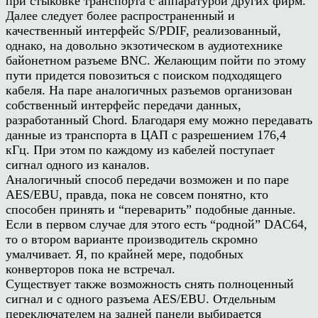
при стыковке транспорта с аппаратурой других фирм.
Далее следует более распространенный и
качественный интерфейс S/PDIF, реализованный,
однако, на довольно экзотическом в аудиотехнике
байонетном разъеме BNC. Желающим пойти по этому
пути придется повозиться с поиском подходящего
кабеля. На паре аналогичных разъемов организован
собственный интерфейс передачи данных,
разработанный Chord. Благодаря ему можно передавать
данные из транспорта в ЦАП с разрешением 176,4
кГц. При этом по каждому из кабелей поступает
сигнал одного из каналов.
Аналогичный способ передачи возможен и по паре
AES/EBU, правда, пока не совсем понятно, кто
способен принять и “переварить” подобные данные.
Если в первом случае для этого есть “родной” DAC64,
то о втором варианте производитель скромно
умалчивает. Я, по крайней мере, подобных
конверторов пока не встречал.
Существует также возможность снять полноценный
сигнал и с одного разъема AES/EBU. Отдельным
переключателем на задней панели выбирается