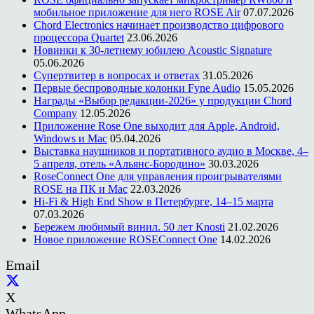
мобильное приложение для него ROSE Air
07.07.2026
Chord Electronics начинает производство цифрового
процессора Quartet
23.06.2026
Новинки к 30-летнему юбилею Acoustic Signature
05.06.2026
Супертвитер в вопросах и ответах
31.05.2026
Первые беспроводные колонки Fyne Audio
15.05.2026
Награды «Выбор редакции-2026» у продукции Chord
Company
12.05.2026
Приложение Rose One выходит для Apple, Android,
Windows и Mac
05.04.2026
Выставка наушников и портативного аудио в Москве, 4–
5 апреля, отель «Альянс-Бородино»
30.03.2026
RoseConnect One для управления проигрывателями
ROSE на ПК и Mac
22.03.2026
Hi-Fi & High End Show в Петербурге, 14–15 марта
07.03.2026
Бережем любимый винил. 50 лет Knosti
21.02.2026
Новое приложение ROSEConnect One
14.02.2026
Email
X
WhatsApp