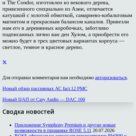
и The Condor, изготовлен из векового дерева,
привезенного специально из Азии, отличается
катушкой с золотой обмоткой, самариево-кобальтовым
магнитом и прекрасным балансом каналов. Привезли
нам его в деревянных коробочках, заботливо
подписанных лично ван ден Хулом, а приобрести его
можно будет в трех цветовых вариантах корпуса —
светлое, темное и красное дерево.
Для отправки комментария вам необходимо
авторизоваться
.
Новый обзор пассивных АС fact.12 PMC
Новый ЦАП от Cary Audio — DAC 100
Сводка новостей
Приложение Symphony Premium и другие новые
возможности в прошивке ROSE 5.11
20.07.2026
ROSE официально запускает микростример RW800 и