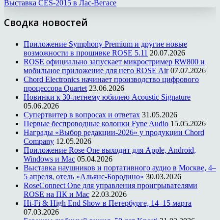
Выставка CES-2015 в Лас-Вегасе
Сводка новостей
Приложение Symphony Premium и другие новые
возможности в прошивке ROSE 5.11
20.07.2026
ROSE официально запускает микростример RW800 и
мобильное приложение для него ROSE Air
07.07.2026
Chord Electronics начинает производство цифрового
процессора Quartet
23.06.2026
Новинки к 30-летнему юбилею Acoustic Signature
05.06.2026
Супертвитер в вопросах и ответах
31.05.2026
Первые беспроводные колонки Fyne Audio
15.05.2026
Награды «Выбор редакции-2026» у продукции Chord
Company
12.05.2026
Приложение Rose One выходит для Apple, Android,
Windows и Mac
05.04.2026
Выставка наушников и портативного аудио в Москве, 4–
5 апреля, отель «Альянс-Бородино»
30.03.2026
RoseConnect One для управления проигрывателями
ROSE на ПК и Mac
22.03.2026
Hi-Fi & High End Show в Петербурге, 14–15 марта
07.03.2026