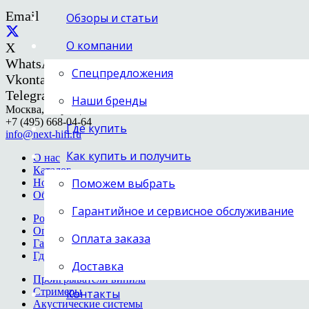
Email
Обзоры и статьи
О компании
X
WhatsApp
Спецпредложения
Vkontakte
Telegram
Наши бренды
Москва, Образцова, 14
+7 (495) 668-04-64
Где купить
info@next-hifi.ru
Как купить и получить
О нас
Каталог
Поможем выбрать
Новости
Обзоры и статьи
Гарантийное и сервисное обслуживание
Розница и опт
Оплата заказа
Оплата заказа
Гарантия и сервис
Где купить
Доставка
Проигрыватели винила
Стримеры
Контакты
Акустические системы