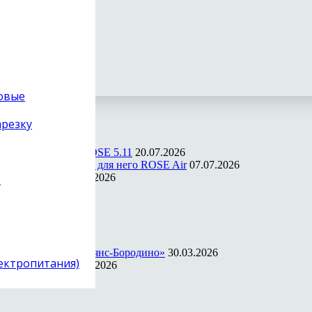
товые
арезку
ости в прошивке ROSE 5.11
20.07.2026
ильное приложение для него ROSE Air
07.07.2026
ссора Quartet
23.06.2026
)
026
mpany
12.05.2026
ws и Mac
05.04.2026
 апреля, отель «Альянс-Бородино»
30.03.2026
лектропитания)
 на ПК и Mac
22.03.2026
026