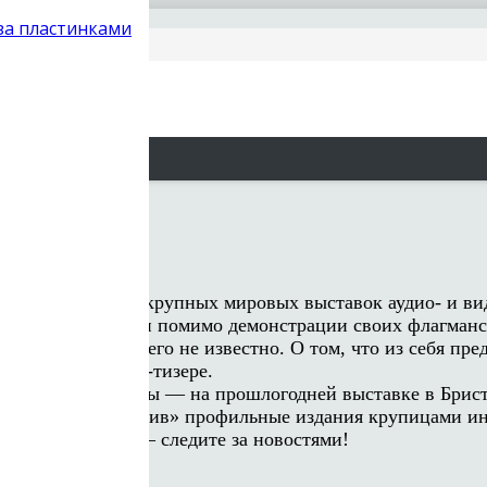
 за пластинками
PMC
дет одна из самых крупных мировых выставок аудио- и 
го звука PMC — и помимо демонстрации своих флагманск
ности почти ничего не известно. О том, что из себя пр
ей ткани на фото-тизере.
лонникам сюрпризы — на прошлогодней выставке в Брист
рительно «подразнив» профильные издания крупицами ин
то-то интересное — следите за новостями!