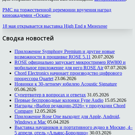
PMC на торжественной церемонии вручения наград
киноакадемии «Оскар»
18 мая открывается выставка High End в Мюнхене
Сводка новостей
Приложение Symphony Premium и другие новые
возможности в прошивке ROSE 5.11
20.07.2026
ROSE официально запускает микростример RW800 и
мобильное приложение для него ROSE Air
07.07.2026
Chord Electronics начинает производство цифрового
процессора Quartet
23.06.2026
Новинки к 30-летнему юбилею Acoustic Signature
05.06.2026
Супертвитер в вопросах и ответах
31.05.2026
Первые беспроводные колонки Fyne Audio
15.05.2026
Награды «Выбор редакции-2026» у продукции Chord
Company
12.05.2026
Приложение Rose One выходит для Apple, Android,
Windows и Mac
05.04.2026
Выставка наушников и портативного аудио в Москве, 4–
5 апреля, отель «Альянс-Бородино»
30.03.2026