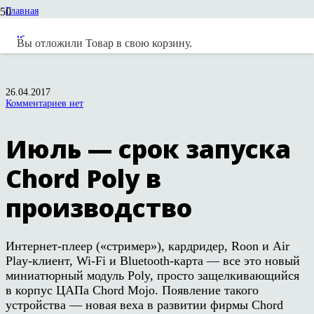
Главная
Новости
Новости вендоров
Вы отложили
Товар
в свою корзину.
Июль — срок запуска Chord Poly в производство
26.04.2017
Комментариев нет
Июль — срок запуска
Chord Poly в
производство
Интернет-плеер («стример»), кардридер, Roon и Air
Play-клиент, Wi-Fi и Bluetooth-карта — все это новый
миниатюрный модуль Poly, просто защелкивающийся
в корпус ЦАПа Chord Mojo. Появление такого
устройства — новая веха в развитии фирмы Chord