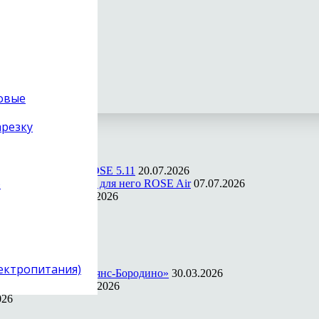
товые
арезку
ости в прошивке ROSE 5.11
20.07.2026
)
ильное приложение для него ROSE Air
07.07.2026
ссора Quartet
23.06.2026
026
mpany
12.05.2026
ws и Mac
05.04.2026
лектропитания)
 апреля, отель «Альянс-Бородино»
30.03.2026
 на ПК и Mac
22.03.2026
026