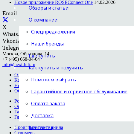
Новое приложение ROSEConnect One
14.02.2026
Обзоры и статьи
Email
О компании
X
Спецпредложения
WhatsApp
Vkontakte
Наши бренды
Telegram
Москва, Образцова, 14
Где купить
+7 (495) 668-04-64
info@next-hifi.ru
Как купить и получить
О нас
Поможем выбрать
Каталог
Новости
Обзоры и статьи
Гарантийное и сервисное обслуживание
Розница и опт
Оплата заказа
Оплата заказа
Гарантия и сервис
Доставка
Где купить
Контакты
Проигрыватели винила
Стримеры