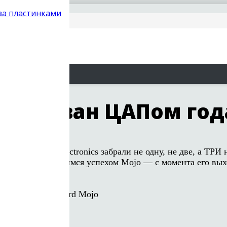
 за пластинками
ojo назван ЦАПом год
 2015 Chord Electronics забрали не одну, не две, а ТР
собенно мы гордимся успехом Mojo — с момента его выхо
:
ля наушников Chord Mojo