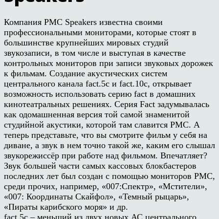
Компания PMC Speakers известна своими
профессиональными мониторами, которые стоят в
большинстве крупнейших мировых студий
звукозаписи, в том числе и выступая в качестве
контрольных мониторов при записи звуковых дорожек
к фильмам. Создание акустических систем
центрального канала fact.5c и fact.10c, открывает
возможность использовать серию fact в домашних
кинотеатральных решениях. Серия Fact задумывалась
как одомашненная версия той самой знаменитой
студийной акустики, которой там славится PMC. А
теперь представьте, что вы смотрите фильм у себя на
диване, а звук в нем точно такой же, каким его слышал
звукорежиссёр при работе над фильмом. Впечатляет?
Звук большей части самых кассовых блокбастеров
последних лет был создан с помощью мониторов PMC,
среди прочих, например, «007:Спектр», «Мстители»,
«007: Координаты Скайфол», «Темный рыцарь»,
«Пираты карибского моря» и др.
fact.5c – меньший из двух новых АС центрального