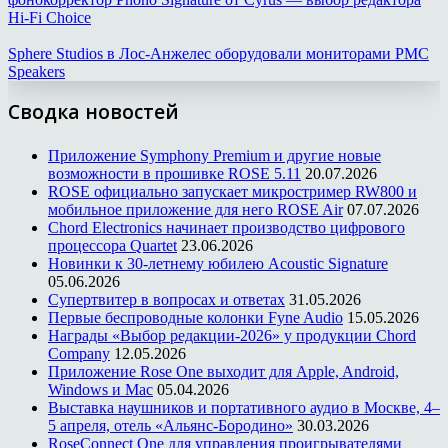
Hi-Fi Choice
Sphere Studios в Лос-Анжелес оборудовали мониторами PMC
Speakers
Сводка новостей
Приложение Symphony Premium и другие новые
возможности в прошивке ROSE 5.11
20.07.2026
ROSE официально запускает микростример RW800 и
мобильное приложение для него ROSE Air
07.07.2026
Chord Electronics начинает производство цифрового
процессора Quartet
23.06.2026
Новинки к 30-летнему юбилею Acoustic Signature
05.06.2026
Супертвитер в вопросах и ответах
31.05.2026
Первые беспроводные колонки Fyne Audio
15.05.2026
Награды «Выбор редакции-2026» у продукции Chord
Company
12.05.2026
Приложение Rose One выходит для Apple, Android,
Windows и Mac
05.04.2026
Выставка наушников и портативного аудио в Москве, 4–
5 апреля, отель «Альянс-Бородино»
30.03.2026
RoseConnect One для управления проигрывателями