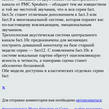
канала от PMC Speakers – обладает тем же изяществом
и той же чистотой звучания, что и вся серия fact.
fact.5c станет отличным дополнением к fact.3 или
fact.8 в многоканальной системе, которая поразит вас
по-настоящему вовлекающим, эмоциональным
звучанием.
Трехполосная акустическая система центрального
канала fact.10c предназначена для желающих
построить домашний кинотеатр на базе старшей
модели серии — fact12. С появлением fact.10c в
системе вокальные партии обретут ошеломляющую
ясность и четкость, а панорама сцены станет
абсолютно бесшовной.
Обе модели доступны в классических отделках серии
fact
Для отправки комментария вам необходимо
авторизоваться
.
фонокорректор Phono Signature от Cyrus — выбор редактора