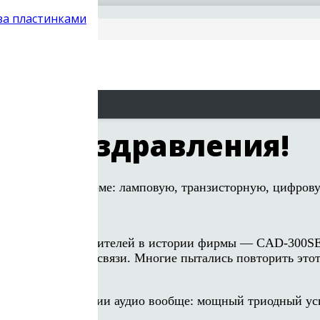
 за пластинками
наши поздравления!
 музыку в вашем доме: ламповую, транзисторную, цифров
 знаменательных усилителей в истории фирмы — CAD-30
А и без обратной связи. Многие пытались повторить этот
ей истории и истории аудио вообще: мощный триодный ус