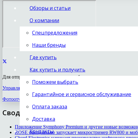
Обзоры и статьи
О компании
Спецпредложения
Наши бренды
Где купить
Как купить и получить
Для отправки комментария вам необходимо
авторизоваться
.
Поможем выбрать
Управляй винилом: новый фонокорректор Chord Electronics
Гарантийное и сервисное обслуживание
Фотоотчет с презентации Chord Electronics в Петербурге
Оплата заказа
Сводка новостей
Доставка
Приложение Symphony Premium и другие новые возможн
Контакты
ROSE официально запускает микростример RW800 и моб
Chord Electronics начинает производство цифрового проце