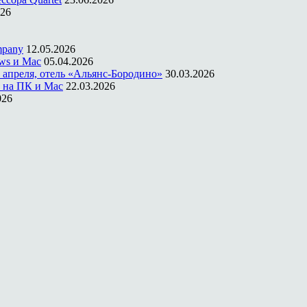
026
mpany
12.05.2026
ws и Mac
05.04.2026
 апреля, отель «Альянс-Бородино»
30.03.2026
 на ПК и Mac
22.03.2026
026