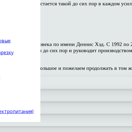
 выражением» и остается такой до сих пор в каждом уси
товые
амечательного человека по имени Деннис Хэд. С 1992 п
дельцем Cary Audio до сих пор и руководит производст
арезку
рудников.
ться. Спасибо им большое и пожелаем продолжать в том ж
)
лектропитания)