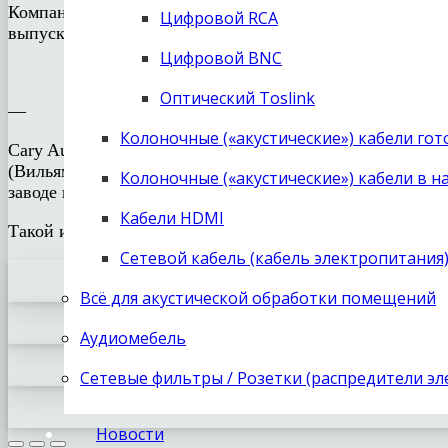
Компания Cary Audio всегда отличалась «лица необщим
Цифровой RCA
выпускает.
Цифровой BNC
Оптический Toslink
—
Колоночные («акустические») кабели го
Cary Audio родилась за обеденным столом в гостиной з
(Вильям) Райт. Билли Райт является единственным вла
Колоночные («акустические») кабели в н
заводе в городе Рейли постоянно работают более 20 сот
Кабели HDMI
Такой историей, как у Cary Audio, можно только горди
Сетевой кабель (кабель электропитания
Всё для акустической обработки помещений
Аудиомебель
Сетевые фильтры / Розетки (распредители э
Новости