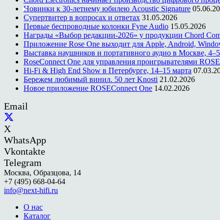
Новинки к 30-летнему юбилею Acoustic Signature
05.06.2
Супертвитер в вопросах и ответах
31.05.2026
Первые беспроводные колонки Fyne Audio
15.05.2026
Награды «Выбор редакции-2026» у продукции Chord Co
Приложение Rose One выходит для Apple, Android, Windo
Выставка наушников и портативного аудио в Москве, 4–5
RoseConnect One для управления проигрывателями ROSE
Hi-Fi & High End Show в Петербурге, 14–15 марта
07.03.2
Бережем любимый винил. 50 лет Knosti
21.02.2026
Новое приложение ROSEConnect One
14.02.2026
Email
X
WhatsApp
Vkontakte
Telegram
Москва, Образцова, 14
+7 (495) 668-04-64
info@next-hifi.ru
О нас
Каталог