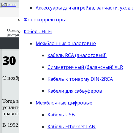
Вход для дилеров
Главная
+7 (495) 668-04-64
Аксессуары для апгрейда, запчасти, уход
Старый сайт (до 2019 года) old.next-
Новости
заказать звонок
30 лет Cary Audio: наши поздравления!
hifi.ru
Фонокорректоры
Официальный
Кабель Hi-Fi
Вы отложили
Товар
в свою корзину.
04.12.2019
дистрибьютор с 1995
Комментариев нет
Межблочные аналоговые
кабель RCA (аналоговый)
30 лет Cary Audio: 
Симметричный (балансный) XLR
С ноября 1989 года Cary Audio работает на настоящую
Кабель к тонарму DIN-2RCA
Кабели для сабвуферов
Тогда в 1989 году Cary Audio создала один из самых
Межблочные цифровые
усилитель на прямонакальных триодах в чистом классе 
правильного, триодного звука.
Кабель USB
В 1992 году Cary Audio поставила еще одну веху в сво
Кабель Ethernet LAN