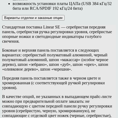
возможность установки платы ЦАПа (USB 384 кГц/32
бита или RCA/SPDIF 192 кГц/24 бита)
Варианты отделки и заказные опции
Стандартная поставка Linear SE — серебристая передняя
панель, серебристая ручка регулировки уровня, серебристые
опорные ножки и светодиодные индикаторы голубого
свечения.
Боковые и верхняя панель поставляется в следующих
вариантах: серебристый полуматовый алюминий, черный
полуматовый алюминий, шпон «макассар» (особое черное
дерево), шпон «зебрано», шпон «дуб», шпон «орех», шпон
«оливковое дерево», шпон «черешня».
Передняя панель поставляется также в черном цвете и
хромированная (с соответствующей ручкой регулировки
уровня).
В качестве опций, не указанных в выпадающем прайс-листе
можно при предварительной оплате заказать: не
совпадающую с цветом передней панели ручку регулировки
уровня (серебристую, черную, хромированную), не
совпадающие с отделкой цвет ножек (черные, серебристые),