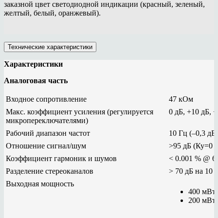
заказной цвет светодиодной индикации (красный, зеленый,
желтый, белый, оранжевый).
Технические характеристики
Характеристики
Аналоговая часть
Входное сопротивление
47 кОм
Макс. коэффициент усиления (регулируется
0 дБ, +10 дБ, 
микропереключателями)
Рабочий диапазон частот
10 Гц (–0,3 дБ
Отношение сигнал/шум
>95 дБ (Ку=0 
Коэффициент гармоник и шумов
< 0.001 % @ 6
Разделение стереоканалов
> 70 дБ на 10 
Выходная мощность
400 мВт
200 мВт