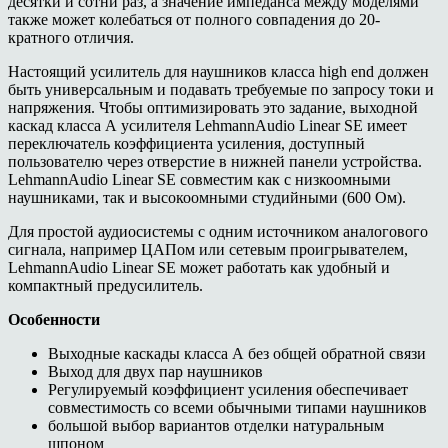
десятки и сотни раз, а значение импеданса между моделями
также может колебаться от полного совпадения до 20-
кратного отличия.
Настоящий усилитель для наушников класса high end должен
быть универсальным и подавать требуемые по запросу токи и
напряжения. Чтобы оптимизировать это задание, выходной
каскад класса А усилителя LehmannAudio Linear SE имеет
переключатель коэффициента усиления, доступный
пользователю через отверстие в нижней панели устройства.
LehmannAudio Linear SE совместим как с низкоомными
наушниками, так и высокоомными студийными (600 Ом).
Для простой аудиосистемы с одним источником аналогового
сигнала, например ЦАПом или сетевым проигрывателем,
LehmannAudio Linear SE может работать как удобный и
компактный предусилитель.
Особенности
Выходные каскады класса А без общей обратной связи
Выход для двух пар наушников
Регулируемый коэффициент усиления обеспечивает
совместимость со всеми обычными типами наушников
большой выбор вариантов отделки натуральным
шпоном