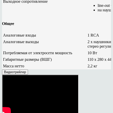
Выходное сопротивление
line-out 
на науш
Общее
Аналоговые входы
1 RCA
Аналоговые выходы
2 x наушники 
стерео регули
Потребляемая от электросети мощность
10 Вт
Габаритные размеры (ВШГ)
110 х 280 x 44
Масса нетто
2,2 кг
Видеотрейлер