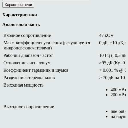
Характеристики
Характеристики
Аналоговая часть
Входное сопротивление
47 кОм
Макс. коэффициент усиления (регулируется
0 дБ, +10 дБ, 
микропереключателями)
Рабочий диапазон частот
10 Гц (–0,3 дБ
Отношение сигнал/шум
>95 дБ (Ку=0 
Коэффициент гармоник и шумов
< 0.001 % @ 6
Разделение стереоканалов
> 70 дБ на 10 
Выходная мощность
400 мВт
200 мВт
Выходное сопротивление
line-out 
на науш