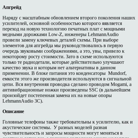
Апгрейд
Наряду с масштабным обновлением второго поколения наших
усилителей, основной особенностью которого яявляется
переход на новую технологию печатных плат с мощными
медными дорожками Low-Z, инженеры LehmannAudio
провели замену ключевых деталей схемы. При выборе
элементов для апгрейда мы руководствовались в первую
очередь звуковыми соображениями, а это, увы, привело к
некоторому росту стоимости. Зато в схеме используются
только те радиодетали, которые действительно улучшают
качество звука и которым нет альтернативы в данном
применении. В блоке питания это конденсаторы Mundorf,
емкости этого же производителя используются в сигнальной
цепи. Вся внутренняя проводка сделано проводом Mogami, а
антивибрационные ножки произведены SSC (в дальнейшем
произойдет постепенная замена их на новые опоры
LehmannAudio 3C).
Описание
Головные телефоны также требовательны к усилителю, как и
акустические системы. У разных моделей разная
чувствительность и запросы мощности могут меняться в